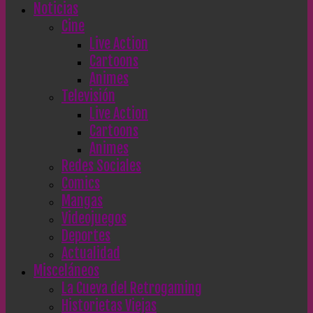
Noticias
Cine
Live Action
Cartoons
Animes
Televisión
Live Action
Cartoons
Animes
Redes Sociales
Comics
Mangas
Videojuegos
Deportes
Actualidad
Misceláneos
La Cueva del Retrogaming
Historietas Viejas