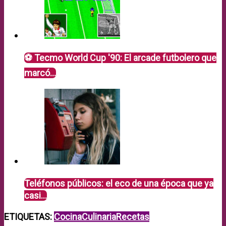
⚽ Tecmo World Cup '90: El arcade futbolero que
marcó…
Teléfonos públicos: el eco de una época que ya
casi…
ETIQUETAS:
Cocina
Culinaria
Recetas