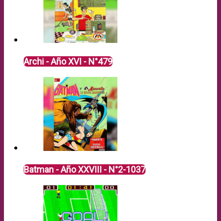
Archi - Año XVI - N°479
Batman - Año XXVIII - N°2-1037