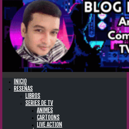
INICIO
RESEÑAS
LIBROS
SERIES DE TV
ANIMES
CARTOONS
LIVE ACTION