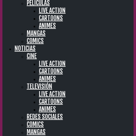
PELÍCULAS
LIVE ACTION
CARTOONS
ANIMES
MANGAS
COMICS
NOTICIAS
CINE
LIVE ACTION
CARTOONS
ANIMES
TELEVISIÓN
LIVE ACTION
CARTOONS
ANIMES
REDES SOCIALES
COMICS
MANGAS