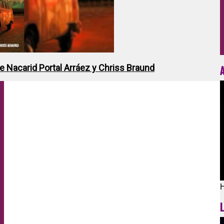
de Nacarid Portal Arráez y Chriss Braund
H