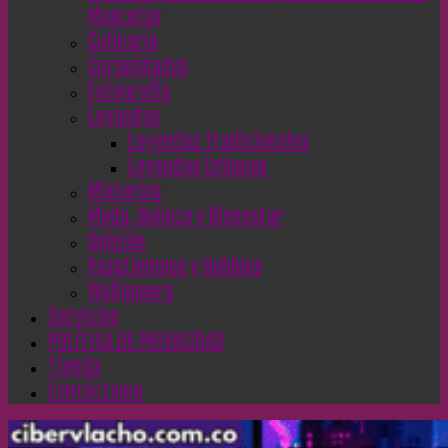
Mascotas
Culinaria
Curiosidades
Fotografía
Leyendas
Leyendas Tradicionales
Leyendas Urbanas
Misterios
Moda, Belleza y Bienestar
Opinión
Pasatiempos y Hobbies
Wallpapers
Servicios
POLÍTICA DE PRIVACIDAD
Tienda
Contáctame