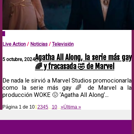
0
Live Action
/
Noticias
/
Televisión
Agatha All Along, la serie más gay
5 octubre, 2024
🌈 y fracasada 🤣 de Marvel
De nada le sirvió a Marvel Studios promocionarla
como la serie más gay 🌈 de Marvel a la
producción WOKE 🤢 ‘Agatha All Along’…
Página 1 de 10
1
2
3
4
5
...
10
...
»
Última »