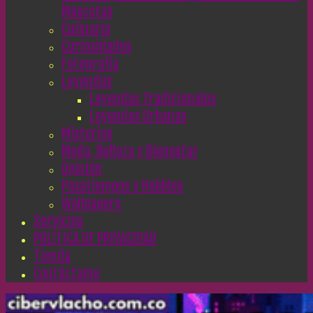
Mascotas
Culinaria
Curiosidades
Fotografía
Leyendas
Leyendas Tradicionales
Leyendas Urbanas
Misterios
Moda, Belleza y Bienestar
Opinión
Pasatiempos y Hobbies
Wallpapers
Servicios
POLÍTICA DE PRIVACIDAD
Tienda
Contáctame