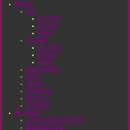
Noticias
Cine
Live Action
Cartoons
Animes
Televisión
Live Action
Cartoons
Animes
Redes Sociales
Comics
Mangas
Videojuegos
Deportes
Actualidad
Misceláneos
La Cueva del Retrogaming
Historietas Viejas