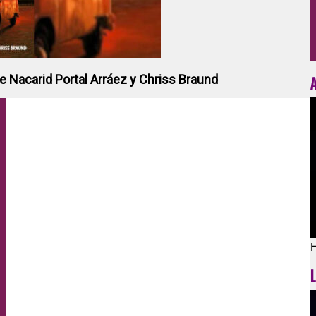
de Nacarid Portal Arráez y Chriss Braund
H