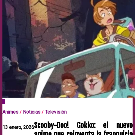
0
Animes
/
Noticias
/
Televisión
Scooby-Doo! Gokko: el nuevo
13 enero, 2026
anime que reinventa la franquicia