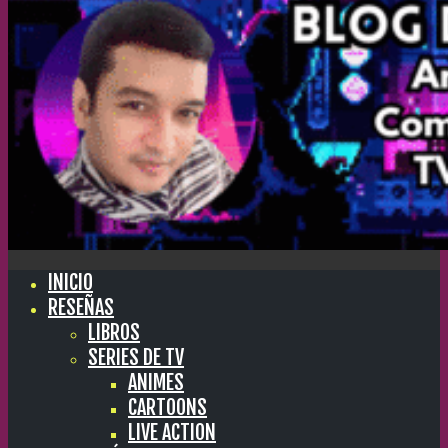
INICIO
RESEÑAS
LIBROS
SERIES DE TV
ANIMES
CARTOONS
LIVE ACTION