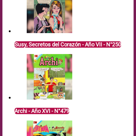
Susy, Secretos del Corazón - Año VII - N°250
Archi - Año XVI - N°479