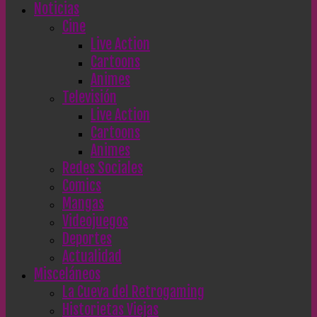
Noticias
Cine
Live Action
Cartoons
Animes
Televisión
Live Action
Cartoons
Animes
Redes Sociales
Comics
Mangas
Videojuegos
Deportes
Actualidad
Misceláneos
La Cueva del Retrogaming
Historietas Viejas