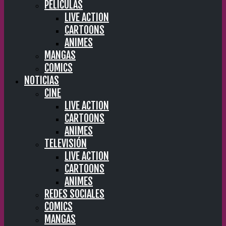
PELÍCULAS
LIVE ACTION
CARTOONS
ANIMES
MANGAS
COMICS
NOTICIAS
CINE
LIVE ACTION
CARTOONS
ANIMES
TELEVISIÓN
LIVE ACTION
CARTOONS
ANIMES
REDES SOCIALES
COMICS
MANGAS