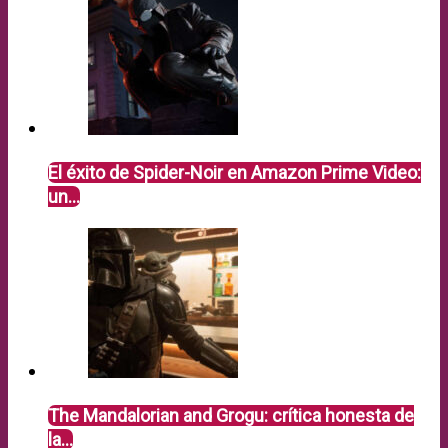
El éxito de Spider-Noir en Amazon Prime Video:
un…
The Mandalorian and Grogu: crítica honesta de
la…