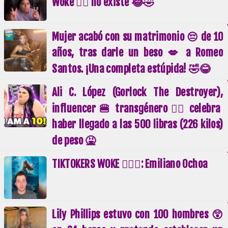
Woke 🏳️‍🌈 no existe 😂🤣
Mujer acabó con su matrimonio 😔 de 10
años, tras darle un beso 💋 a Romeo
Santos. ¡Una completa estúpida! 🤣😂
Ali C. López (Gorlock The Destroyer),
influencer 🍔 transgénero 🏳️‍🌈 celebra
haber llegado a las 500 libras (226 kilos)
de peso 🤮
TIKTOKERS WOKE 🏳️‍🌈🤮: Emiliano Ochoa
Lily Phillips estuvo con 100 hombres 😲