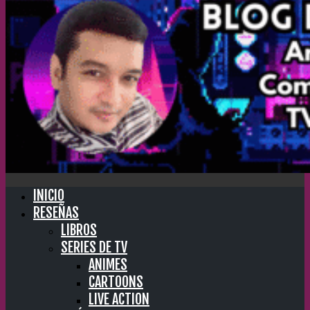
INICIO
RESEÑAS
LIBROS
SERIES DE TV
ANIMES
CARTOONS
LIVE ACTION