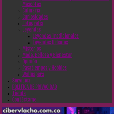
Mascotas
Culinaria
Curiosidades
Fotografía
Leyendas
Leyendas Tradicionales
Leyendas Urbanas
Misterios
Moda, Belleza y Bienestar
Opinión
Pasatiempos y Hobbies
Wallpapers
Servicios
POLÍTICA DE PRIVACIDAD
Tienda
Contáctame