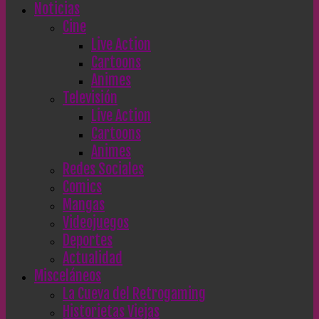
Noticias
Cine
Live Action
Cartoons
Animes
Televisión
Live Action
Cartoons
Animes
Redes Sociales
Comics
Mangas
Videojuegos
Deportes
Actualidad
Misceláneos
La Cueva del Retrogaming
Historietas Viejas