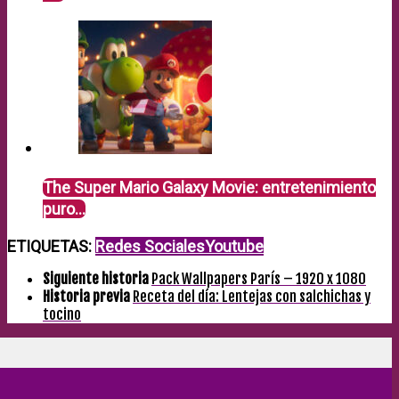
The Super Mario Galaxy Movie: entretenimiento
puro…
ETIQUETAS:
Redes Sociales
Youtube
Siguiente historia
Pack Wallpapers París – 1920 x 1080
Historia previa
Receta del día: Lentejas con salchichas y
tocino