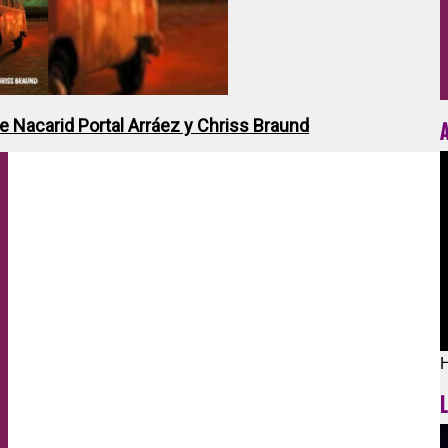
de Nacarid Portal Arráez y Chriss Braund
H