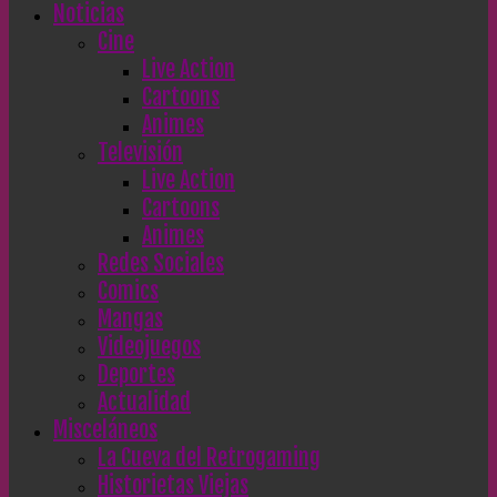
Noticias
Cine
Live Action
Cartoons
Animes
Televisión
Live Action
Cartoons
Animes
Redes Sociales
Comics
Mangas
Videojuegos
Deportes
Actualidad
Misceláneos
La Cueva del Retrogaming
Historietas Viejas