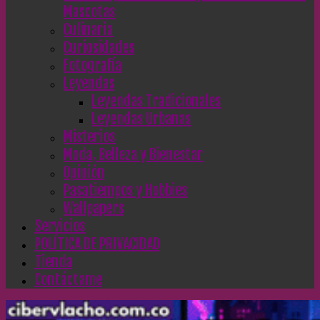
Mascotas
Culinaria
Curiosidades
Fotografía
Leyendas
Leyendas Tradicionales
Leyendas Urbanas
Misterios
Moda, Belleza y Bienestar
Opinión
Pasatiempos y Hobbies
Wallpapers
Servicios
POLÍTICA DE PRIVACIDAD
Tienda
Contáctame