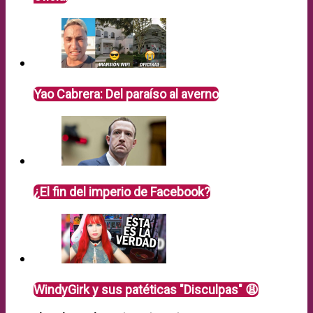
Yao Cabrera: Del paraíso al averno
¿El fin del imperio de Facebook?
WindyGirk y sus patéticas "Disculpas" 😩