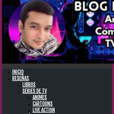
INICIO
RESEÑAS
LIBROS
SERIES DE TV
ANIMES
CARTOONS
LIVE ACTION