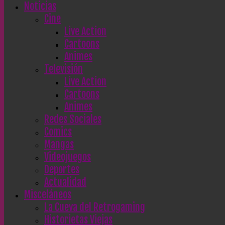
Noticias
Cine
Live Action
Cartoons
Animes
Televisión
Live Action
Cartoons
Animes
Redes Sociales
Comics
Mangas
Videojuegos
Deportes
Actualidad
Misceláneos
La Cueva del Retrogaming
Historietas Viejas