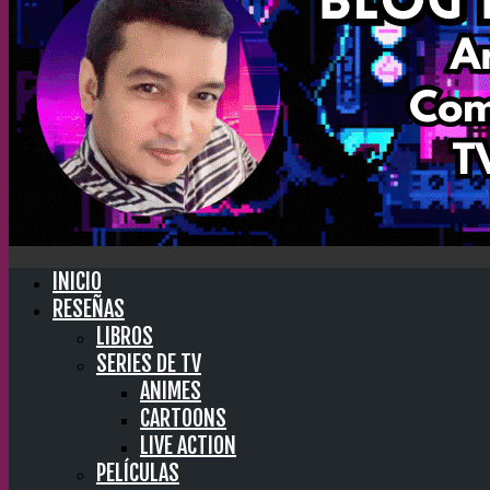
INICIO
RESEÑAS
LIBROS
SERIES DE TV
ANIMES
CARTOONS
LIVE ACTION
PELÍCULAS