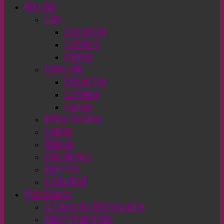
Noticias
Cine
Live Action
Cartoons
Animes
Televisión
Live Action
Cartoons
Animes
Redes Sociales
Comics
Mangas
Videojuegos
Deportes
Actualidad
Misceláneos
La Cueva del Retrogaming
Historietas Viejas