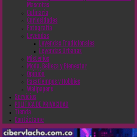
Mascotas
Culinaria
Curiosidades
Fotografía
Leyendas
Leyendas Tradicionales
Leyendas Urbanas
Misterios
Moda, Belleza y Bienestar
Opinión
Pasatiempos y Hobbies
Wallpapers
Servicios
POLÍTICA DE PRIVACIDAD
Tienda
Contáctame