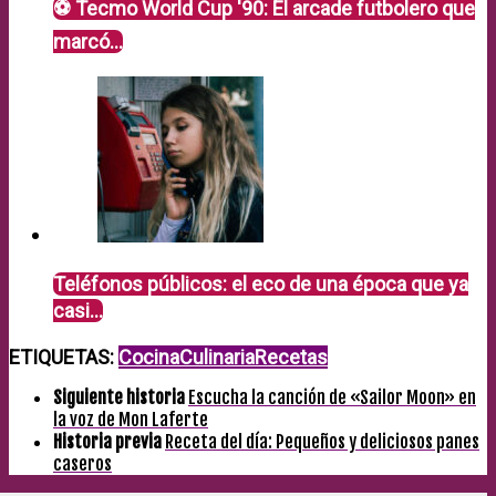
⚽ Tecmo World Cup '90: El arcade futbolero que
marcó…
Teléfonos públicos: el eco de una época que ya
casi…
ETIQUETAS:
Cocina
Culinaria
Recetas
Siguiente historia
Escucha la canción de «Sailor Moon» en
la voz de Mon Laferte
Historia previa
Receta del día: Pequeños y deliciosos panes
caseros