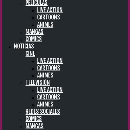
PELÍCULAS
LIVE ACTION
CARTOONS
ANIMES
MANGAS
COMICS
NOTICIAS
CINE
LIVE ACTION
CARTOONS
ANIMES
TELEVISIÓN
LIVE ACTION
CARTOONS
ANIMES
REDES SOCIALES
COMICS
MANGAS