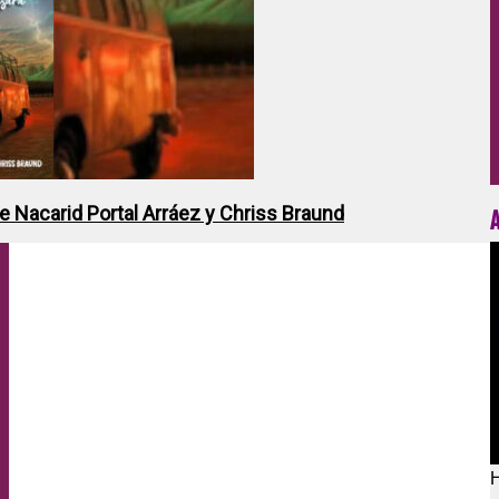
de Nacarid Portal Arráez y Chriss Braund
H