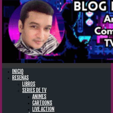
INICIO
RESEÑAS
LIBROS
SERIES DE TV
ANIMES
CARTOONS
LIVE ACTION