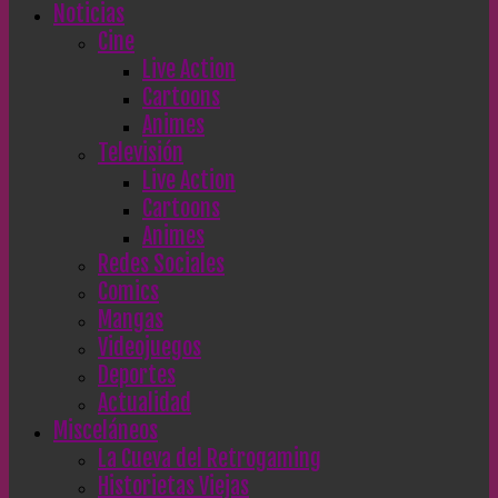
Noticias
Cine
Live Action
Cartoons
Animes
Televisión
Live Action
Cartoons
Animes
Redes Sociales
Comics
Mangas
Videojuegos
Deportes
Actualidad
Misceláneos
La Cueva del Retrogaming
Historietas Viejas