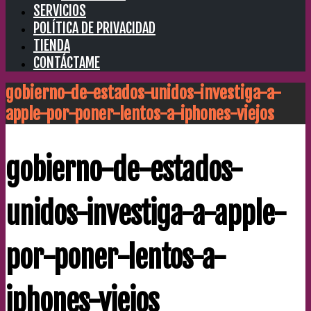
SERVICIOS
POLÍTICA DE PRIVACIDAD
TIENDA
CONTÁCTAME
gobierno-de-estados-unidos-investiga-a-
apple-por-poner-lentos-a-iphones-viejos
gobierno-de-estados-
unidos-investiga-a-apple-
por-poner-lentos-a-
iphones-viejos