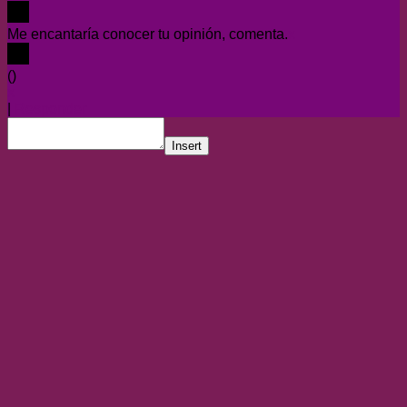
Me encantaría conocer tu opinión, comenta.
x
(
)
x
|
Responder
Insert