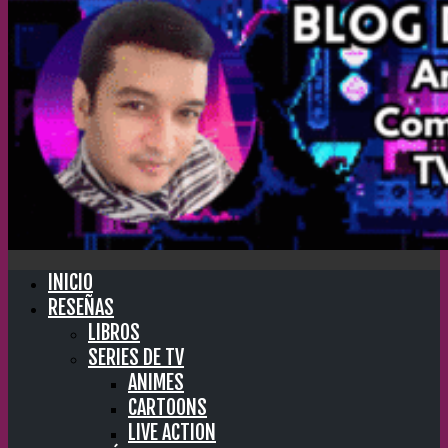
INICIO
RESEÑAS
LIBROS
SERIES DE TV
ANIMES
CARTOONS
LIVE ACTION