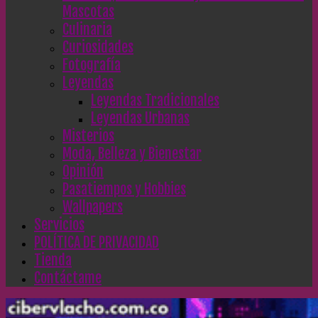
Mascotas
Culinaria
Curiosidades
Fotografía
Leyendas
Leyendas Tradicionales
Leyendas Urbanas
Misterios
Moda, Belleza y Bienestar
Opinión
Pasatiempos y Hobbies
Wallpapers
Servicios
POLÍTICA DE PRIVACIDAD
Tienda
Contáctame