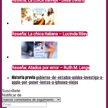
Reseña: La chica salvaje - Delia Owens
Reseña: La chica italiana – Lucinda Riley
Reseña: Atados por error – Ruth M. Lerga
Historia previa
gobierno-de-estados-unidos-investiga-a-
apple-por-poner-lentos-a-iphones-viejos
Suscríbete
Notificar de