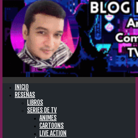
INICIO
RESEÑAS
LIBROS
SERIES DE TV
ANIMES
CARTOONS
LIVE ACTION