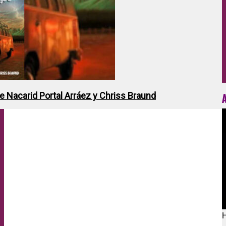
de Nacarid Portal Arráez y Chriss Braund
H