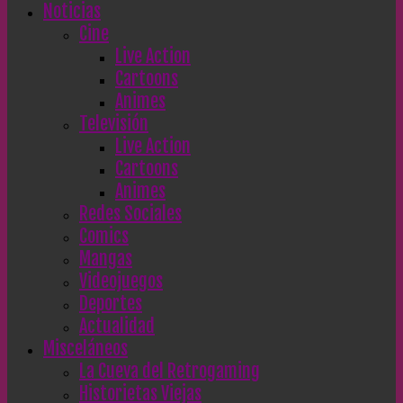
Noticias
Cine
Live Action
Cartoons
Animes
Televisión
Live Action
Cartoons
Animes
Redes Sociales
Comics
Mangas
Videojuegos
Deportes
Actualidad
Misceláneos
La Cueva del Retrogaming
Historietas Viejas