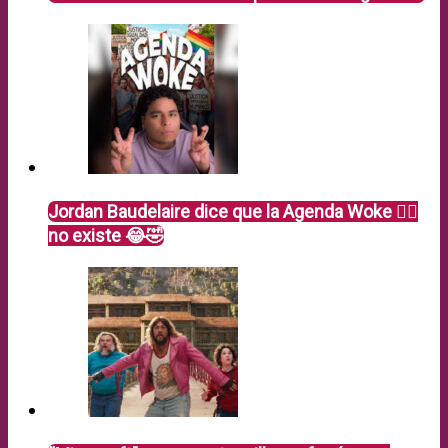
Jordan Baudelaire dice que la Agenda Woke 🏳️‍🌈
no existe 😂🤣