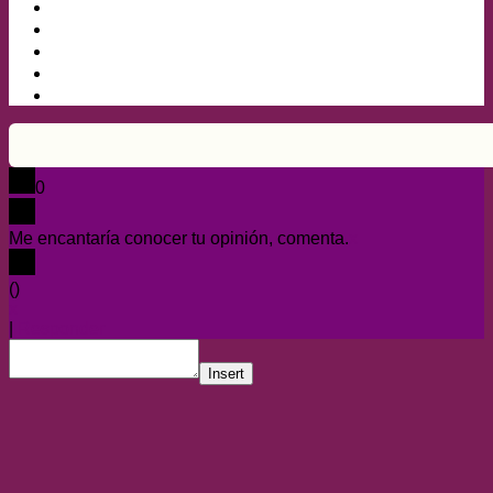
0
Me encantaría conocer tu opinión, comenta.
x
(
)
x
|
Responder
Insert