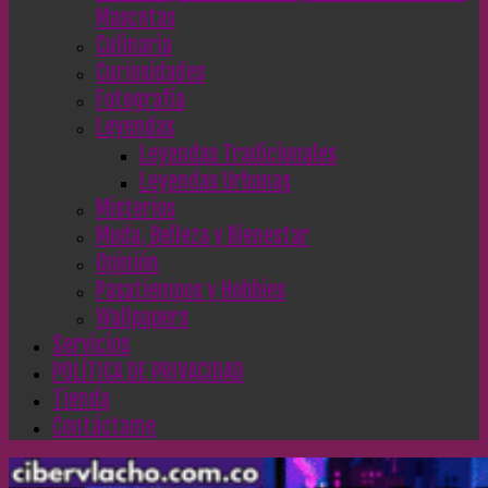
Mascotas
Culinaria
Curiosidades
Fotografía
Leyendas
Leyendas Tradicionales
Leyendas Urbanas
Misterios
Moda, Belleza y Bienestar
Opinión
Pasatiempos y Hobbies
Wallpapers
Servicios
POLÍTICA DE PRIVACIDAD
Tienda
Contáctame