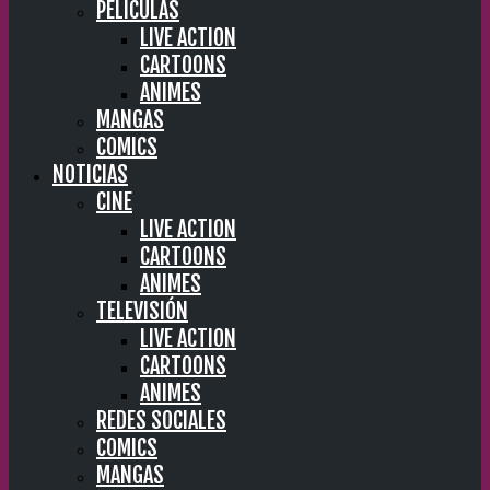
PELÍCULAS
LIVE ACTION
CARTOONS
ANIMES
MANGAS
COMICS
NOTICIAS
CINE
LIVE ACTION
CARTOONS
ANIMES
TELEVISIÓN
LIVE ACTION
CARTOONS
ANIMES
REDES SOCIALES
COMICS
MANGAS