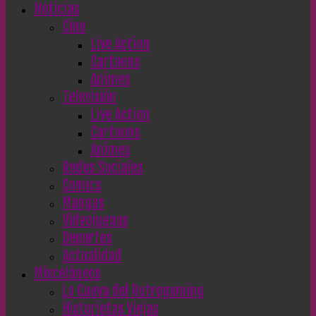
Noticias
Cine
Live Action
Cartoons
Animes
Televisión
Live Action
Cartoons
Animes
Redes Sociales
Comics
Mangas
Videojuegos
Deportes
Actualidad
Misceláneos
La Cueva del Retrogaming
Historietas Viejas