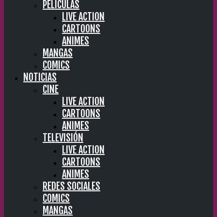
PELÍCULAS
LIVE ACTION
CARTOONS
ANIMES
MANGAS
COMICS
NOTICIAS
CINE
LIVE ACTION
CARTOONS
ANIMES
TELEVISIÓN
LIVE ACTION
CARTOONS
ANIMES
REDES SOCIALES
COMICS
MANGAS