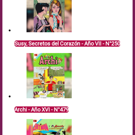
Susy, Secretos del Corazón - Año VII - N°250
Archi - Año XVI - N°479