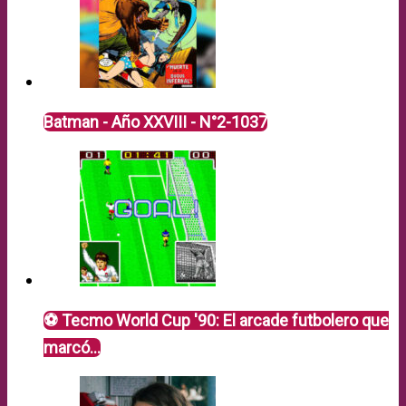
Batman - Año XXVIII - N°2-1037
⚽ Tecmo World Cup '90: El arcade futbolero que
marcó…