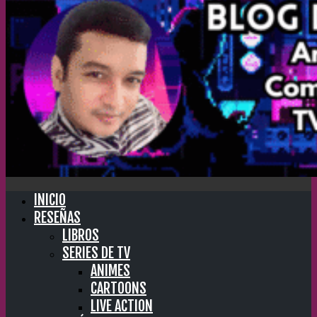
INICIO
RESEÑAS
LIBROS
SERIES DE TV
ANIMES
CARTOONS
LIVE ACTION