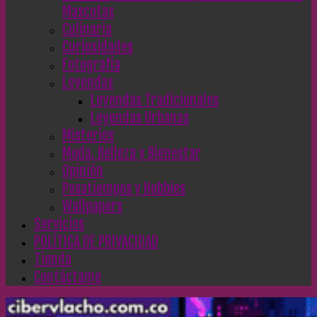
Mascotas
Culinaria
Curiosidades
Fotografía
Leyendas
Leyendas Tradicionales
Leyendas Urbanas
Misterios
Moda, Belleza y Bienestar
Opinión
Pasatiempos y Hobbies
Wallpapers
Servicios
POLÍTICA DE PRIVACIDAD
Tienda
Contáctame