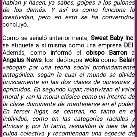
hablan y hacen, ya sabes, golpes a los guiones
de los demás. Y así es como funciona la
creatividad, pero en esto se ha convertido»
,
concluyó.
Como se señaló anteriormente,
Sweet Baby Inc
.
se etiqueta a sí misma como una empresa
DEI
.
Además, como informó el
obispo Barron
a
Angelus News
, los ideólogos
woke
como
Belair
«abogan por una teoría social profundamente
antagónica, según la cual el mundo se divide
bruscamente en las dos clases de opresores y
oprimidos. En segundo lugar, relativizan el valor
moral y ven la moral clásica como un intento de
la clase dominante de mantenerse en el poder.
En tercer lugar, se centran, no tanto en el
individuo, como en las categorías raciales y
étnicas y, por lo tanto, respaldan la idea de la
culpa colectiva y recomiendan una especie de