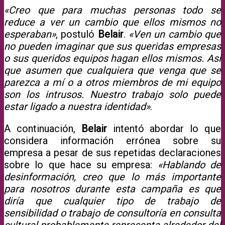
«Creo que para muchas personas todo se
reduce a ver un cambio que ellos mismos no
esperaban»
, postuló
Belair
.
«Ven un cambio que
no pueden imaginar que sus queridas empresas
o sus queridos equipos hagan ellos mismos. Así
que asumen que cualquiera que venga que se
parezca a mí o a otros miembros de mi equipo
son los intrusos. Nuestro trabajo solo puede
estar ligado a nuestra identidad»
.
A continuación,
Belair
intentó abordar lo que
considera información errónea sobre su
empresa a pesar de sus repetidas declaraciones
sobre lo que hace su empresa:
«Hablando de
desinformación, creo que lo más importante
para nosotros durante esta campaña es que
diría que cualquier tipo de trabajo de
sensibilidad o trabajo de consultoría en consulta
cultural probablemente representa alrededor del