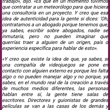
trabajo», dijo. «Es que en un momento tuvimos
que contratar a un meteorólogo para que hiciera
una consultoría en un proyecto. Y creo que esa
idea de autenticidad para la gente si dices: ‘Oh,
contratamos a un abogado porque tenemos que,
ya sabes, escribir sobre abogados, nadie se
inmutaría, pero no pueden imaginar que
querrías traer a alguien de un origen, país o
experiencia específica para hablar de esto».
«Y creo que existe la idea de que, ya sabes, si
una compañía de videojuegos se pone en
contacto con alguien externo es porque les falta
algo o no pueden manejar algo y no porque, ya
sabes, en el mundo real de la creación a través
de muchos medios diferentes, las personas
hablan entre sí, la gente tiene salas de
escritores. Directores y guionistas de grandes
películas se van a las casas de los demás y