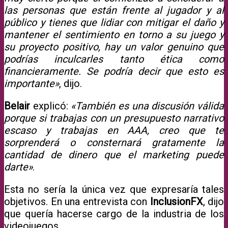
las personas que están frente al jugador y al
público y tienes que lidiar con mitigar el daño y
mantener el sentimiento en torno a su juego y
su proyecto positivo, hay un valor genuino que
podrías inculcarles tanto ética como
financieramente. Se podría decir que esto es
importante»
, dijo.
Belair
explicó:
«También es una discusión válida
porque si trabajas con un presupuesto narrativo
escaso y trabajas en AAA, creo que te
sorprenderá o consternará gratamente la
cantidad de dinero que el marketing puede
darte»
.
Esta no sería la única vez que expresaría tales
objetivos. En una entrevista con
InclusionFX
, dijo
que quería hacerse cargo de la industria de los
videojuegos.