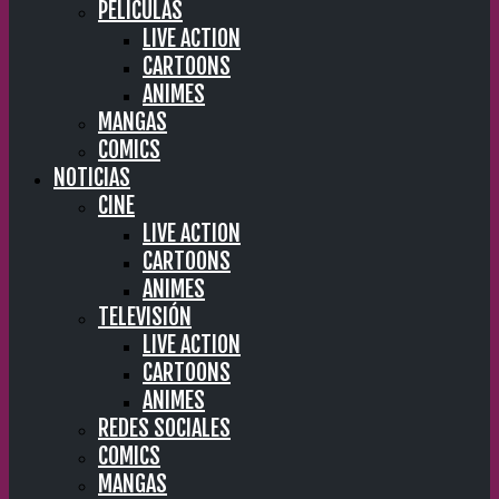
PELÍCULAS
LIVE ACTION
CARTOONS
ANIMES
MANGAS
COMICS
NOTICIAS
CINE
LIVE ACTION
CARTOONS
ANIMES
TELEVISIÓN
LIVE ACTION
CARTOONS
ANIMES
REDES SOCIALES
COMICS
MANGAS