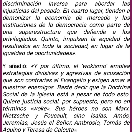
discriminación inversa para abordar las
injusticias del pasado. En cuarto lugar, tienden a
demonizar la economía de mercado y las
instituciones de la democracia como parte de
una superestructura que defiende a los
privilegiados. Quinto, impulsan la equidad de
resultados en toda la sociedad, en lugar de la
igualdad de oportunidades»
.
Y añadió:
«Y por último, el ‘wokismo’ emplea
estrategias divisivas y agresivas de acusación
que son contrarias al Evangelio y exigen amar a
nuestros enemigos. Baste decir que la Doctrina
Social de la Iglesia está a pesar de todo esto.
Quiere justicia social, por supuesto, pero no en
términos «woke». Sus héroes no son Marx,
Nietzsche y Foucault, sino Isaías, Amós,
Jeremías, Jesús el Señor, Ambrosio, Tomás de
Aquino y Teresa de Calcuta»
.