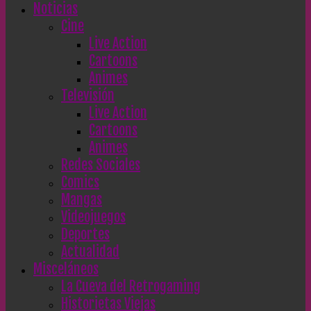
Noticias
Cine
Live Action
Cartoons
Animes
Televisión
Live Action
Cartoons
Animes
Redes Sociales
Comics
Mangas
Videojuegos
Deportes
Actualidad
Misceláneos
La Cueva del Retrogaming
Historietas Viejas