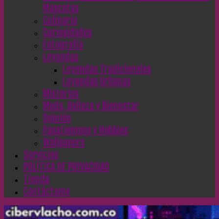
Mascotas
Culinaria
Curiosidades
Fotografía
Leyendas
Leyendas Tradicionales
Leyendas Urbanas
Misterios
Moda, Belleza y Bienestar
Opinión
Pasatiempos y Hobbies
Wallpapers
Servicios
POLÍTICA DE PRIVACIDAD
Tienda
Contáctame