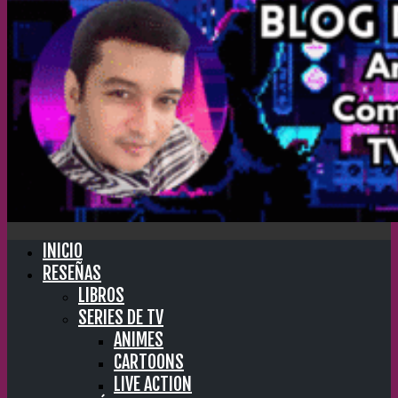
INICIO
RESEÑAS
LIBROS
SERIES DE TV
ANIMES
CARTOONS
LIVE ACTION