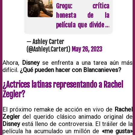
Grogu: crítica
honesta de la
película que divide a
los fans de Star Wars
— Ashley Carter
(@AshleyLCarter1)
May 26, 2023
Ahora,
Disney
se enfrenta a una tarea aún más
difícil.
¿Qué pueden hacer con Blancanieves?
¿Actrices latinas representando a Rachel
Zegler?
El próximo remake de acción en vivo de
Rachel
Zegler
del querido clásico animado original de
Disney
está lleno de controversia. El tráiler de la
película ha acumulado un millón de
«me gusta»