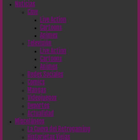
Noticias
Cine
Live Action
Cartoons
Animes
Televisión
Live Action
Cartoons
Animes
Redes Sociales
Comics
Mangas
Videojuegos
Deportes
Actualidad
Misceláneos
La Cueva del Retrogaming
Historietas Viejas