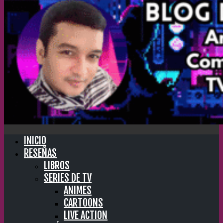
INICIO
RESEÑAS
LIBROS
SERIES DE TV
ANIMES
CARTOONS
LIVE ACTION