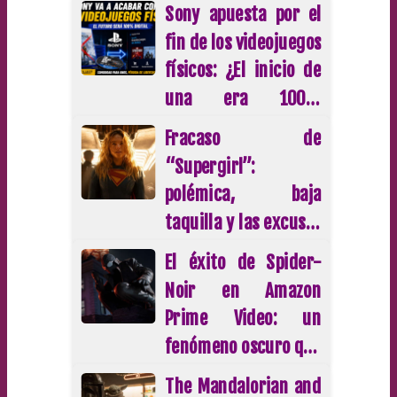
hace historia en la
Sony apuesta por el
taquilla mundial
fin de los videojuegos
físicos: ¿El inicio de
una era 100%
digital?
Fracaso de
“Supergirl”:
polémica, baja
taquilla y las excusas
de Hollywood que
El éxito de Spider-
culpan al machismo
Noir en Amazon
Prime Video: un
fenómeno oscuro que
conquista al público
The Mandalorian and