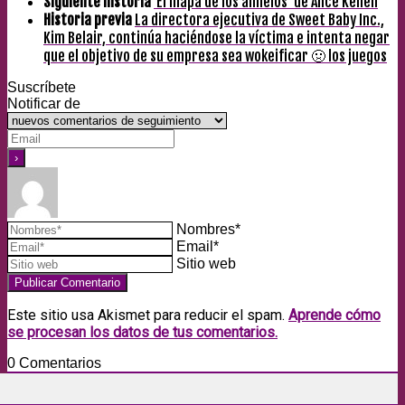
Siguiente historia
‘El mapa de los anhelos’ de Alice Kellen
Historia previa
La directora ejecutiva de Sweet Baby Inc.,
Kim Belair, continúa haciéndose la víctima e intenta negar
que el objetivo de su empresa sea wokeificar 🤢 los juegos
Suscríbete
Notificar de
Nombres*
Email*
Sitio web
Este sitio usa Akismet para reducir el spam.
Aprende cómo
se procesan los datos de tus comentarios.
0
Comentarios