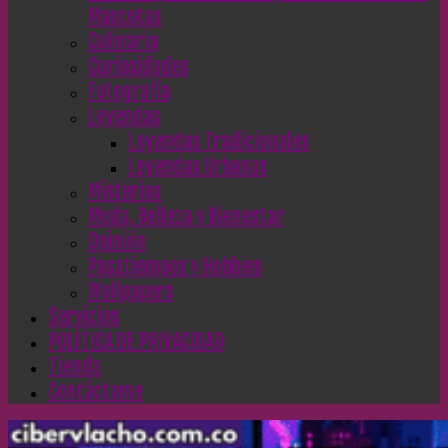
Mascotas
Culinaria
Curiosidades
Fotografía
Leyendas
Leyendas Tradicionales
Leyendas Urbanas
Misterios
Moda, Belleza y Bienestar
Opinión
Pasatiempos y Hobbies
Wallpapers
Servicios
POLÍTICA DE PRIVACIDAD
Tienda
Contáctame