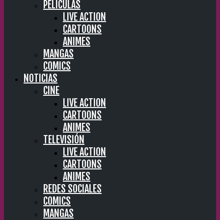
PELÍCULAS
LIVE ACTION
CARTOONS
ANIMES
MANGAS
COMICS
NOTICIAS
CINE
LIVE ACTION
CARTOONS
ANIMES
TELEVISIÓN
LIVE ACTION
CARTOONS
ANIMES
REDES SOCIALES
COMICS
MANGAS