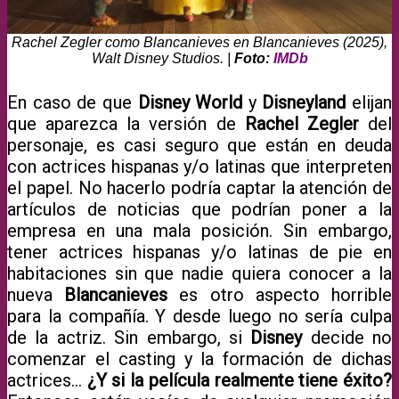
Rachel Zegler como Blancanieves en Blancanieves (2025),
Walt Disney Studios. |
Foto:
IMDb
En caso de que
Disney World
y
Disneyland
elijan
que aparezca la versión de
Rachel Zegler
del
personaje, es casi seguro que están en deuda
con actrices hispanas y/o latinas que interpreten
el papel. No hacerlo podría captar la atención de
artículos de noticias que podrían poner a la
empresa en una mala posición. Sin embargo,
tener actrices hispanas y/o latinas de pie en
habitaciones sin que nadie quiera conocer a la
nueva
Blancanieves
es otro aspecto horrible
para la compañía. Y desde luego no sería culpa
de la actriz. Sin embargo, si
Disney
decide no
comenzar el casting y la formación de dichas
actrices…
¿Y si la película realmente tiene éxito?