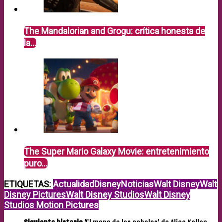
The Mandalorian and Grogu: crítica honesta de
la…
The Super Mario Galaxy Movie: entretenimiento
puro…
ETIQUETAS:
Actualidad
Disney
Noticias
Walt Disney
Walt
Disney Pictures
Walt Disney Studios
Walt Disney
Studios Motion Pictures