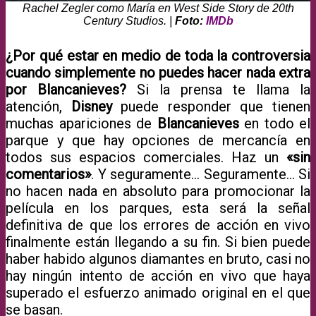
Rachel Zegler como María en West Side Story de 20th
Century Studios. |
Foto:
IMDb
¿Por qué estar en medio de toda la controversia
cuando simplemente no puedes hacer nada extra
por Blancanieves?
Si la prensa te llama la
atención,
Disney
puede responder que tienen
muchas apariciones de
Blancanieves
en todo el
parque y que hay opciones de mercancía en
todos sus espacios comerciales. Haz un
«sin
comentarios»
. Y seguramente… Seguramente… Si
no hacen nada en absoluto para promocionar la
película en los parques, esta será la señal
definitiva de que los errores de acción en vivo
finalmente están llegando a su fin. Si bien puede
haber habido algunos diamantes en bruto, casi no
hay ningún intento de acción en vivo que haya
superado el esfuerzo animado original en el que
se basan.