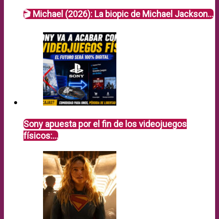
🎬 Michael (2026): La biopic de Michael Jackson…
Sony apuesta por el fin de los videojuegos
físicos:…