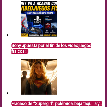
Sony apuesta por el fin de los videojuegos
físicos:…
Fracaso de “Supergirl”: polémica, baja taquilla y…