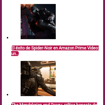
El éxito de Spider-Noir en Amazon Prime Video:
un…
The Mandalorian and Grogu: crítica honesta de