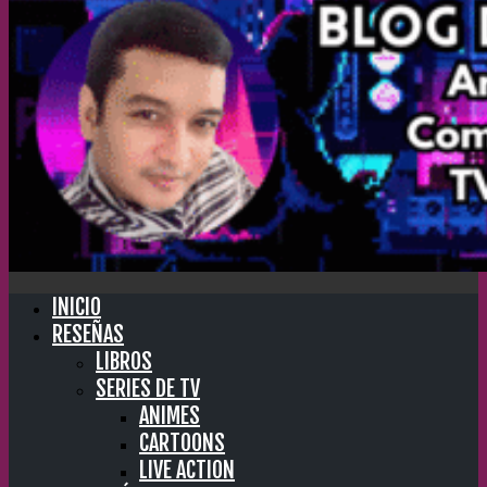
INICIO
RESEÑAS
LIBROS
SERIES DE TV
ANIMES
CARTOONS
LIVE ACTION