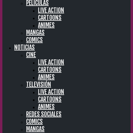
PELÍCULAS
LIVE ACTION
CARTOONS
ANIMES
MANGAS
COMICS
NOTICIAS
CINE
LIVE ACTION
CARTOONS
ANIMES
TELEVISIÓN
LIVE ACTION
CARTOONS
ANIMES
REDES SOCIALES
COMICS
MANGAS