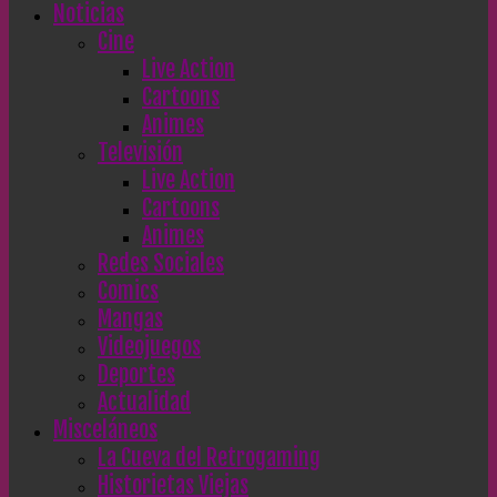
Noticias
Cine
Live Action
Cartoons
Animes
Televisión
Live Action
Cartoons
Animes
Redes Sociales
Comics
Mangas
Videojuegos
Deportes
Actualidad
Misceláneos
La Cueva del Retrogaming
Historietas Viejas