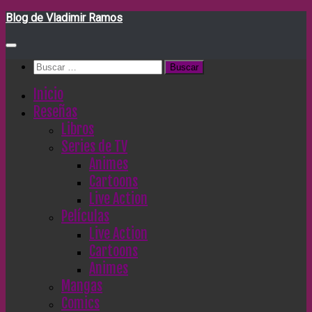
Saltar
Blog de Vladimir Ramos
al
contenido
Buscar:
Inicio
Reseñas
Libros
Series de TV
Animes
Cartoons
Live Action
Películas
Live Action
Cartoons
Animes
Mangas
Comics