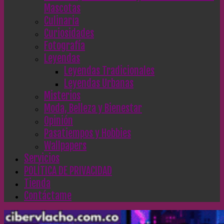
Mascotas
Culinaria
Curiosidades
Fotografía
Leyendas
Leyendas Tradicionales
Leyendas Urbanas
Misterios
Moda, Belleza y Bienestar
Opinión
Pasatiempos y Hobbies
Wallpapers
Servicios
POLÍTICA DE PRIVACIDAD
Tienda
Contáctame