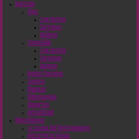
Noticias
Cine
Live Action
Cartoons
Animes
Televisión
Live Action
Cartoons
Animes
Redes Sociales
Comics
Mangas
Videojuegos
Deportes
Actualidad
Misceláneos
La Cueva del Retrogaming
Historietas Viejas