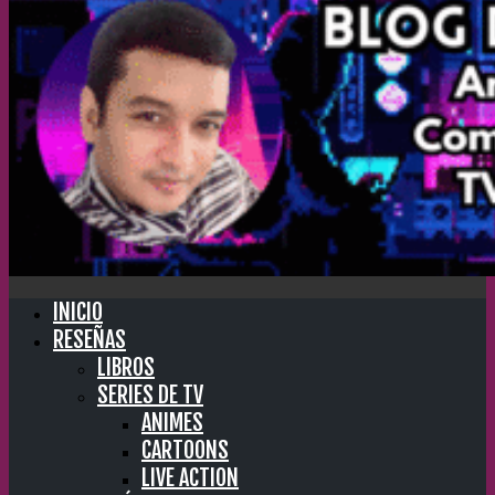
INICIO
RESEÑAS
LIBROS
SERIES DE TV
ANIMES
CARTOONS
LIVE ACTION