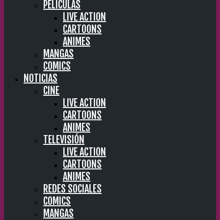
PELÍCULAS
LIVE ACTION
CARTOONS
ANIMES
MANGAS
COMICS
NOTICIAS
CINE
LIVE ACTION
CARTOONS
ANIMES
TELEVISIÓN
LIVE ACTION
CARTOONS
ANIMES
REDES SOCIALES
COMICS
MANGAS