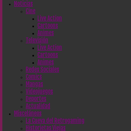
Noticias
Cine
Live Action
Cartoons
Animes
Televisión
Live Action
Cartoons
Animes
Redes Sociales
Comics
Mangas
Videojuegos
Deportes
Actualidad
Misceláneos
La Cueva del Retrogaming
Historietas Viejas