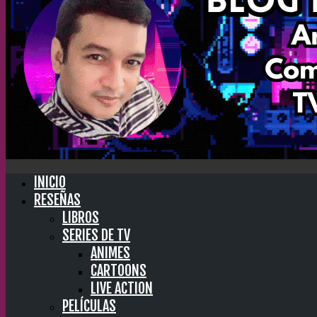
INICIO
RESEÑAS
LIBROS
SERIES DE TV
ANIMES
CARTOONS
LIVE ACTION
PELÍCULAS