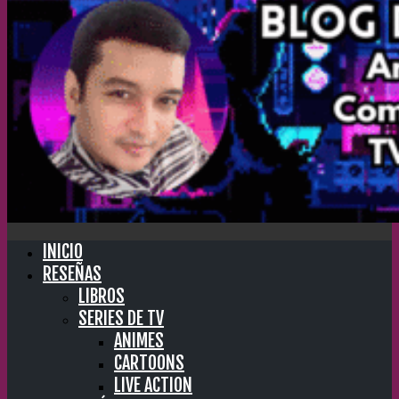
INICIO
RESEÑAS
LIBROS
SERIES DE TV
ANIMES
CARTOONS
LIVE ACTION