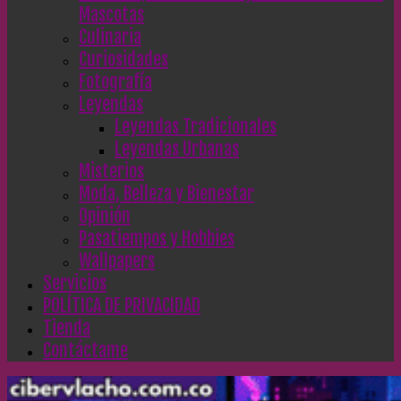
Mascotas
Culinaria
Curiosidades
Fotografía
Leyendas
Leyendas Tradicionales
Leyendas Urbanas
Misterios
Moda, Belleza y Bienestar
Opinión
Pasatiempos y Hobbies
Wallpapers
Servicios
POLÍTICA DE PRIVACIDAD
Tienda
Contáctame