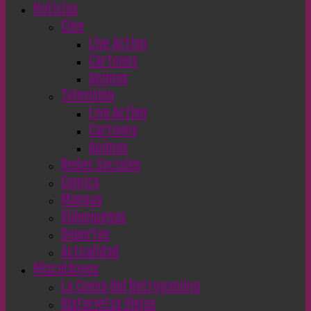
Noticias
Cine
Live Action
Cartoons
Animes
Televisión
Live Action
Cartoons
Animes
Redes Sociales
Comics
Mangas
Videojuegos
Deportes
Actualidad
Misceláneos
La Cueva del Retrogaming
Historietas Viejas