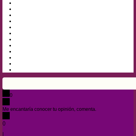
0
Me encantaría conocer tu opinión, comenta.
x
(
)
x
|
Responder