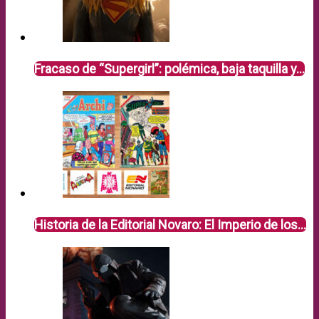
Fracaso de “Supergirl”: polémica, baja taquilla y…
Historia de la Editorial Novaro: El Imperio de los…