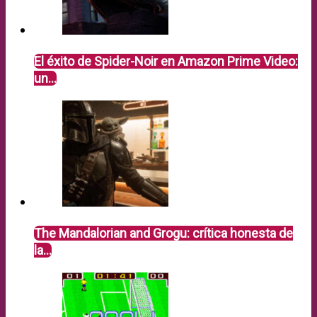
El éxito de Spider-Noir en Amazon Prime Video:
un…
The Mandalorian and Grogu: crítica honesta de
la…