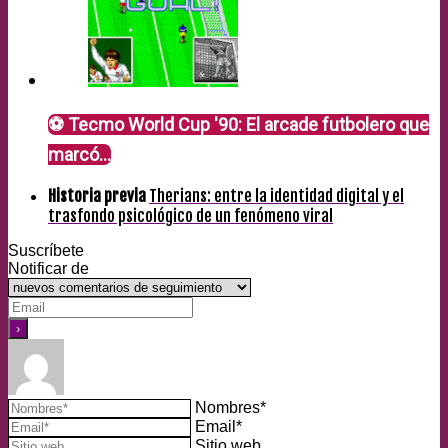
⚽ Tecmo World Cup '90: El arcade futbolero que
marcó…
Historia previa
Therians: entre la identidad digital y el
trasfondo psicológico de un fenómeno viral
Suscríbete
Notificar de
Nombres*
Email*
Sitio web