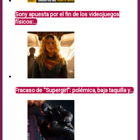
Sony apuesta por el fin de los videojuegos
físicos:…
Fracaso de “Supergirl”: polémica, baja taquilla y…