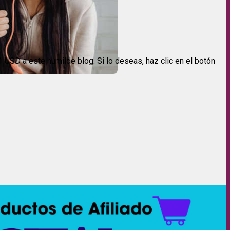
USD a este humilde blog. Si lo deseas, haz clic en el botón