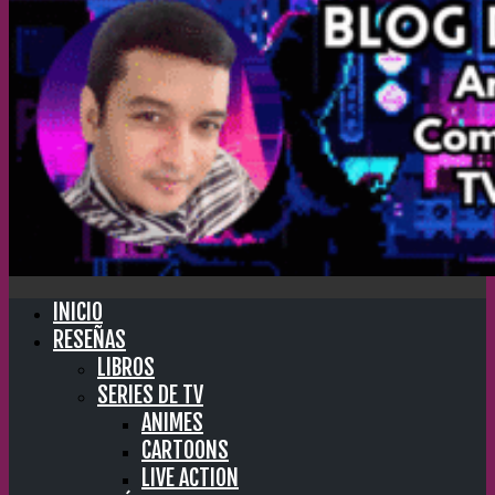
INICIO
RESEÑAS
LIBROS
SERIES DE TV
ANIMES
CARTOONS
LIVE ACTION