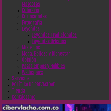
Mascotas
Culinaria
Curiosidades
Fotografía
Leyendas
Leyendas Tradicionales
Leyendas Urbanas
Misterios
Moda, Belleza y Bienestar
Opinión
Pasatiempos y Hobbies
Wallpapers
Servicios
POLÍTICA DE PRIVACIDAD
Tienda
Contáctame