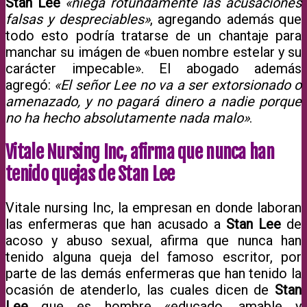
Stan Lee
«niega rotundamente las acusaciones
falsas y despreciables»
, agregando además que
todo esto podría tratarse de un chantaje para
manchar su imágen de «buen nombre estelar y su
carácter impecable». El abogado además
agregó:
«El señor Lee no va a ser extorsionado o
amenazado, y no pagará dinero a nadie porque
no ha hecho absolutamente nada malo»
.
Vitale Nursing Inc, afirma que nunca han
tenido quejas de Stan Lee
Vitale nursing Inc, la empresan en donde laboran
las enfermeras que han acusado a
Stan Lee
de
acoso y abuso sexual, afirma que nunca han
tenido alguna queja del famoso escritor, por
parte de las demás enfermeras que han tenido la
ocasión de atenderlo, las cuales dicen de
Stan
Lee
que es hombre «educado, amable y