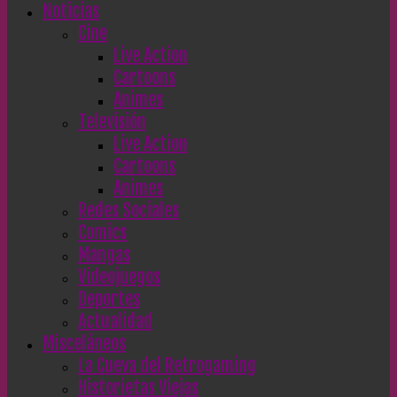
Noticias
Cine
Live Action
Cartoons
Animes
Televisión
Live Action
Cartoons
Animes
Redes Sociales
Comics
Mangas
Videojuegos
Deportes
Actualidad
Misceláneos
La Cueva del Retrogaming
Historietas Viejas