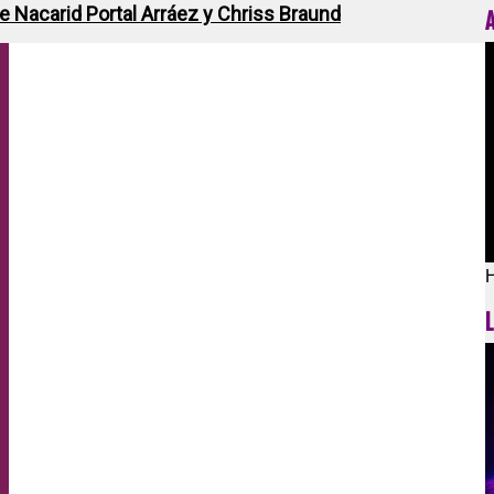
de Nacarid Portal Arráez y Chriss Braund
H