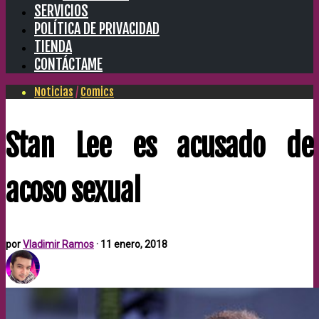
SERVICIOS
POLÍTICA DE PRIVACIDAD
TIENDA
CONTÁCTAME
Noticias
/
Comics
Stan Lee es acusado de
acoso sexual
por
Vladimir Ramos
·
11 enero, 2018