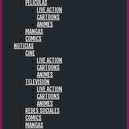
PELÍCULAS
LIVE ACTION
CARTOONS
ANIMES
MANGAS
COMICS
NOTICIAS
CINE
LIVE ACTION
CARTOONS
ANIMES
TELEVISIÓN
LIVE ACTION
CARTOONS
ANIMES
REDES SOCIALES
COMICS
MANGAS