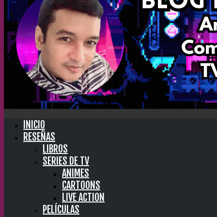
INICIO
RESEÑAS
LIBROS
SERIES DE TV
ANIMES
CARTOONS
LIVE ACTION
PELÍCULAS