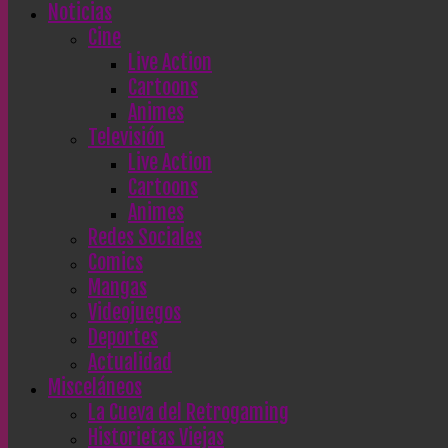
Noticias
Cine
Live Action
Cartoons
Animes
Televisión
Live Action
Cartoons
Animes
Redes Sociales
Comics
Mangas
Videojuegos
Deportes
Actualidad
Misceláneos
La Cueva del Retrogaming
Historietas Viejas