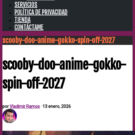
SERVICIOS
POLÍTICA DE PRIVACIDAD
TIENDA
CONTÁCTAME
scooby-doo-anime-gokko-spin-off-2027
scooby-doo-anime-gokko-
spin-off-2027
por
Vladimir Ramos
·
13 enero, 2026