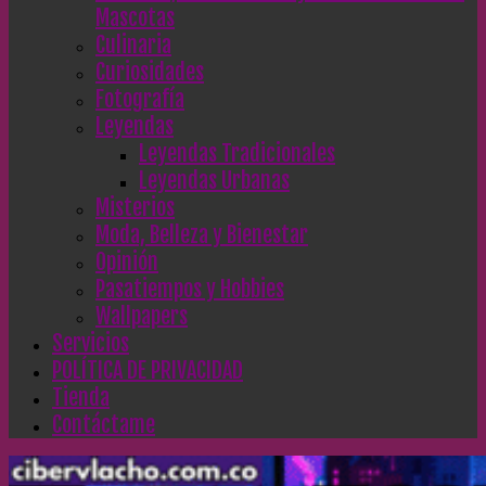
Mascotas
Culinaria
Curiosidades
Fotografía
Leyendas
Leyendas Tradicionales
Leyendas Urbanas
Misterios
Moda, Belleza y Bienestar
Opinión
Pasatiempos y Hobbies
Wallpapers
Servicios
POLÍTICA DE PRIVACIDAD
Tienda
Contáctame