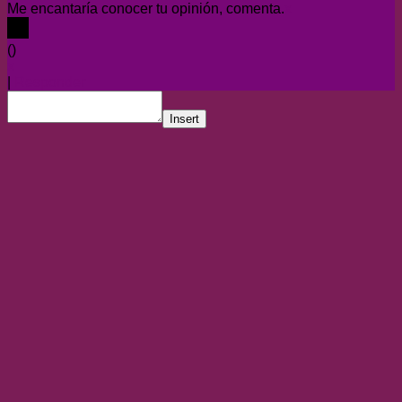
Me encantaría conocer tu opinión, comenta.
x
(
)
x
|
Responder
Insert