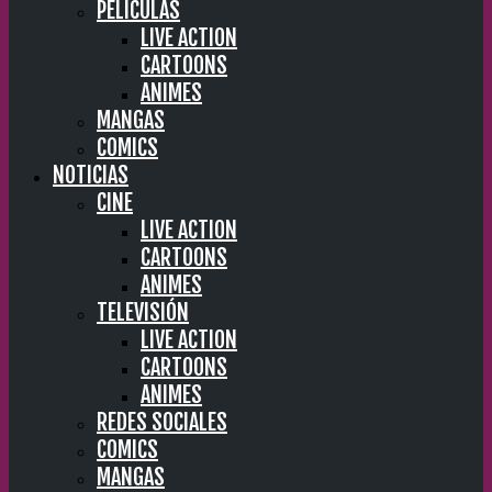
PELÍCULAS
LIVE ACTION
CARTOONS
ANIMES
MANGAS
COMICS
NOTICIAS
CINE
LIVE ACTION
CARTOONS
ANIMES
TELEVISIÓN
LIVE ACTION
CARTOONS
ANIMES
REDES SOCIALES
COMICS
MANGAS