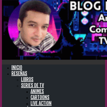
INICIO
RESEÑAS
LIBROS
SERIES DE TV
ANIMES
CARTOONS
LIVE ACTION