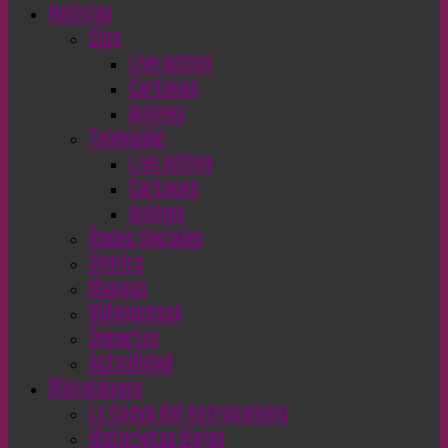
Noticias
Cine
Live Action
Cartoons
Animes
Televisión
Live Action
Cartoons
Animes
Redes Sociales
Comics
Mangas
Videojuegos
Deportes
Actualidad
Misceláneos
La Cueva del Retrogaming
Historietas Viejas