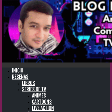
INICIO
RESEÑAS
LIBROS
SERIES DE TV
ANIMES
CARTOONS
LIVE ACTION