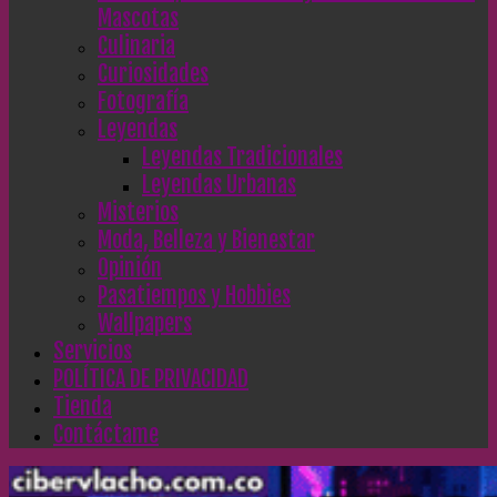
Mascotas
Culinaria
Curiosidades
Fotografía
Leyendas
Leyendas Tradicionales
Leyendas Urbanas
Misterios
Moda, Belleza y Bienestar
Opinión
Pasatiempos y Hobbies
Wallpapers
Servicios
POLÍTICA DE PRIVACIDAD
Tienda
Contáctame