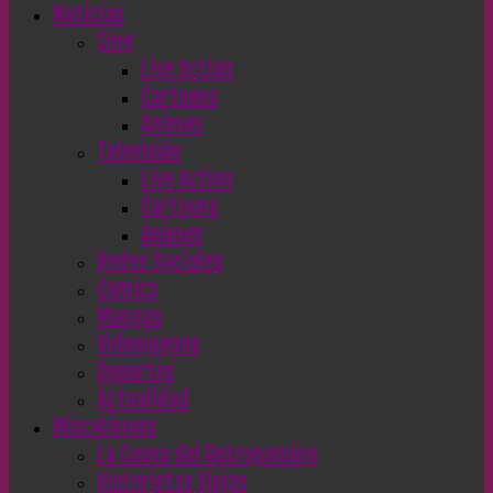
Noticias
Cine
Live Action
Cartoons
Animes
Televisión
Live Action
Cartoons
Animes
Redes Sociales
Comics
Mangas
Videojuegos
Deportes
Actualidad
Misceláneos
La Cueva del Retrogaming
Historietas Viejas