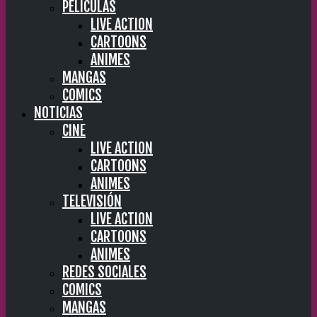
PELÍCULAS
LIVE ACTION
CARTOONS
ANIMES
MANGAS
COMICS
NOTICIAS
CINE
LIVE ACTION
CARTOONS
ANIMES
TELEVISIÓN
LIVE ACTION
CARTOONS
ANIMES
REDES SOCIALES
COMICS
MANGAS