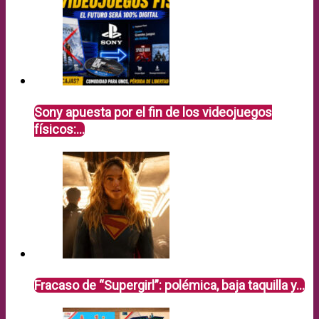
Sony apuesta por el fin de los videojuegos
físicos:…
Fracaso de “Supergirl”: polémica, baja taquilla y…