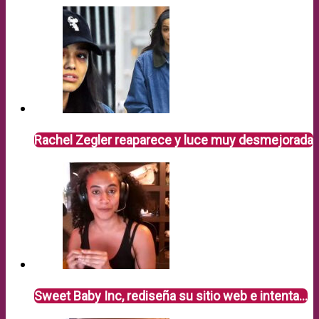
Rachel Zegler reaparece y luce muy desmejorada
Sweet Baby Inc, rediseña su sitio web e intenta…