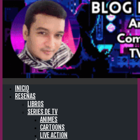
INICIO
RESEÑAS
LIBROS
SERIES DE TV
ANIMES
CARTOONS
LIVE ACTION