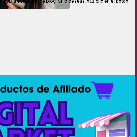
USD a este humilde blog. Si lo deseas, haz clic en el botón