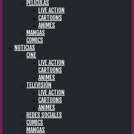
PELÍCULAS
LIVE ACTION
CARTOONS
ANIMES
MANGAS
COMICS
NOTICIAS
CINE
LIVE ACTION
CARTOONS
ANIMES
TELEVISIÓN
LIVE ACTION
CARTOONS
ANIMES
REDES SOCIALES
COMICS
MANGAS