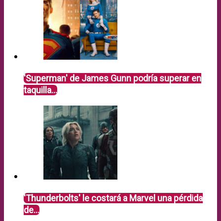
'Superman' de James Gunn podría superar en
taquilla…
'Thunderbolts' le costará a Marvel una pérdida
de…