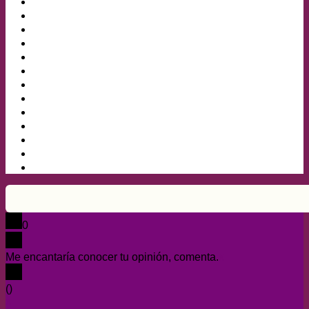
0
Me encantaría conocer tu opinión, comenta.
x
(
)
x