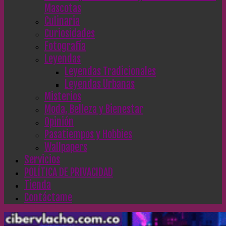
Mascotas
Culinaria
Curiosidades
Fotografía
Leyendas
Leyendas Tradicionales
Leyendas Urbanas
Misterios
Moda, Belleza y Bienestar
Opinión
Pasatiempos y Hobbies
Wallpapers
Servicios
POLÍTICA DE PRIVACIDAD
Tienda
Contáctame