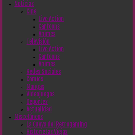
Noticias
Cine
Live Action
Cartoons
Animes
Televisión
Live Action
Cartoons
Animes
Redes Sociales
Comics
Mangas
Videojuegos
Deportes
Actualidad
Misceláneos
La Cueva del Retrogaming
Historietas Viejas