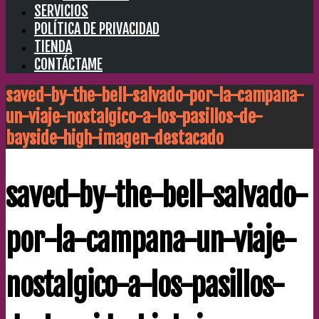
SERVICIOS
POLÍTICA DE PRIVACIDAD
TIENDA
CONTÁCTAME
saved-by-the-bell-salvado-por-la-campana-
un-viaje-nostalgico-a-los-pasillos-de-
bayside-high-imagen-destacado
saved-by-the-bell-salvado-
por-la-campana-un-viaje-
nostalgico-a-los-pasillos-