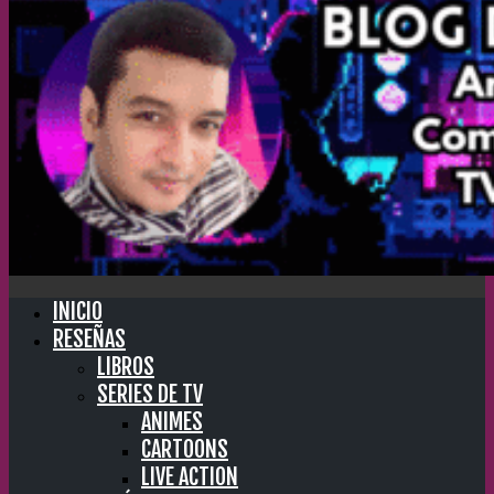
INICIO
RESEÑAS
LIBROS
SERIES DE TV
ANIMES
CARTOONS
LIVE ACTION