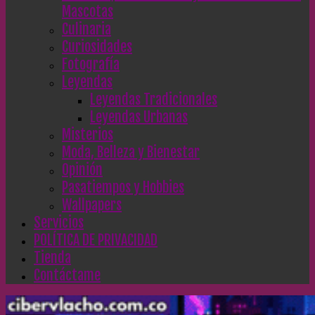
Mascotas
Culinaria
Curiosidades
Fotografía
Leyendas
Leyendas Tradicionales
Leyendas Urbanas
Misterios
Moda, Belleza y Bienestar
Opinión
Pasatiempos y Hobbies
Wallpapers
Servicios
POLÍTICA DE PRIVACIDAD
Tienda
Contáctame