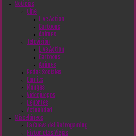
Noticias
Cine
Live Action
Cartoons
Animes
Televisión
Live Action
Cartoons
Animes
Redes Sociales
Comics
Mangas
Videojuegos
Deportes
Actualidad
Misceláneos
La Cueva del Retrogaming
Historietas Viejas