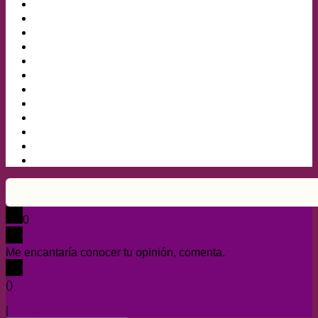
0
Me encantaría conocer tu opinión, comenta.
x
(
)
x
|
Responder