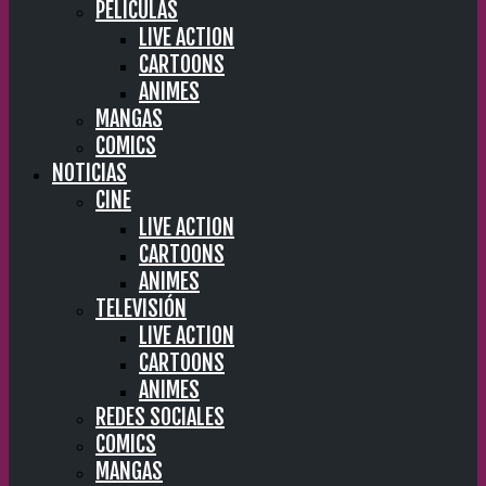
PELÍCULAS
LIVE ACTION
CARTOONS
ANIMES
MANGAS
COMICS
NOTICIAS
CINE
LIVE ACTION
CARTOONS
ANIMES
TELEVISIÓN
LIVE ACTION
CARTOONS
ANIMES
REDES SOCIALES
COMICS
MANGAS