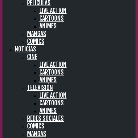
PELÍCULAS
LIVE ACTION
CARTOONS
ANIMES
MANGAS
COMICS
NOTICIAS
CINE
LIVE ACTION
CARTOONS
ANIMES
TELEVISIÓN
LIVE ACTION
CARTOONS
ANIMES
REDES SOCIALES
COMICS
MANGAS