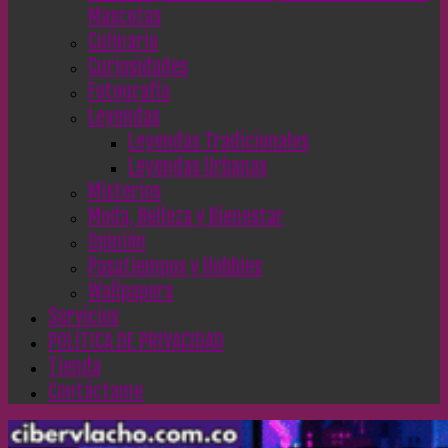
Mascotas
Culinaria
Curiosidades
Fotografía
Leyendas
Leyendas Tradicionales
Leyendas Urbanas
Misterios
Moda, Belleza y Bienestar
Opinión
Pasatiempos y Hobbies
Wallpapers
Servicios
POLÍTICA DE PRIVACIDAD
Tienda
Contáctame