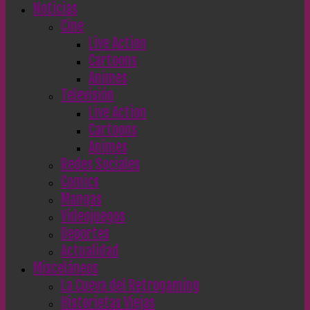
Noticias
Cine
Live Action
Cartoons
Animes
Televisión
Live Action
Cartoons
Animes
Redes Sociales
Comics
Mangas
Videojuegos
Deportes
Actualidad
Misceláneos
La Cueva del Retrogaming
Historietas Viejas