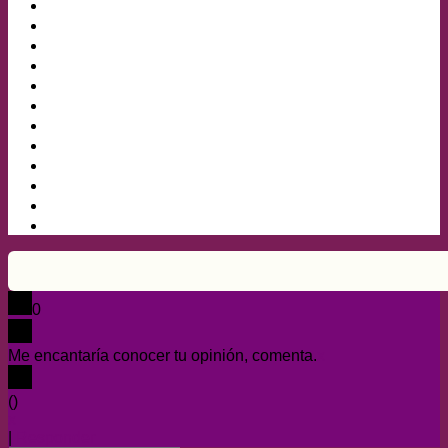
0
Me encantaría conocer tu opinión, comenta.
x
(
)
x
|
Responder