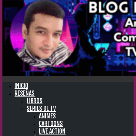
INICIO
RESEÑAS
LIBROS
SERIES DE TV
ANIMES
CARTOONS
LIVE ACTION