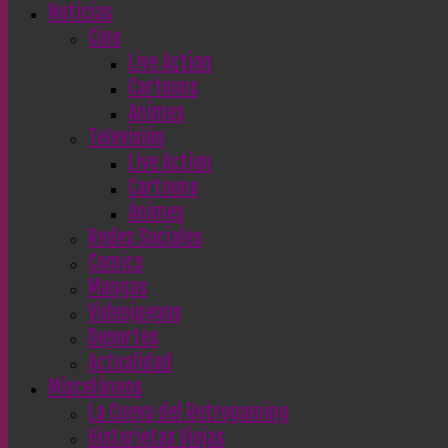
Noticias
Cine
Live Action
Cartoons
Animes
Televisión
Live Action
Cartoons
Animes
Redes Sociales
Comics
Mangas
Videojuegos
Deportes
Actualidad
Misceláneos
La Cueva del Retrogaming
Historietas Viejas