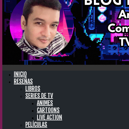
INICIO
RESEÑAS
LIBROS
SERIES DE TV
ANIMES
CARTOONS
LIVE ACTION
PELÍCULAS