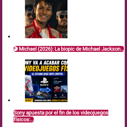
🎬 Michael (2026): La biopic de Michael Jackson…
Sony apuesta por el fin de los videojuegos
físicos:…