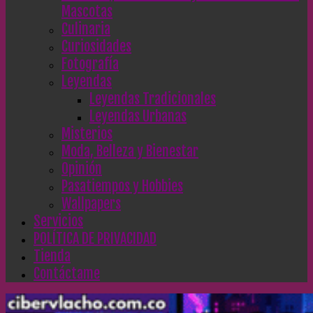
Mascotas
Culinaria
Curiosidades
Fotografía
Leyendas
Leyendas Tradicionales
Leyendas Urbanas
Misterios
Moda, Belleza y Bienestar
Opinión
Pasatiempos y Hobbies
Wallpapers
Servicios
POLÍTICA DE PRIVACIDAD
Tienda
Contáctame