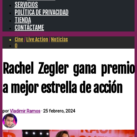
SERVICIOS
POLÍTICA DE PRIVACIDAD
TIENDA
CONTÁCTAME
Cine
/
Live Action
/
Noticias
0
Rachel Zegler gana premio
a mejor estrella de acción
por
Vladimir Ramos
·
25 febrero, 2024