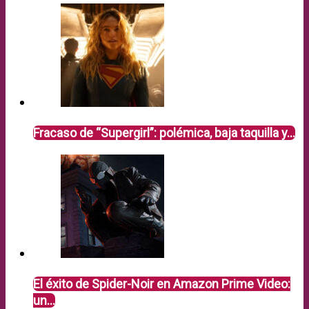
Fracaso de “Supergirl”: polémica, baja taquilla y…
El éxito de Spider-Noir en Amazon Prime Video:
un…