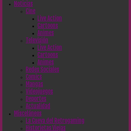
Noticias
Cine
Live Action
Cartoons
Animes
Televisión
Live Action
Cartoons
Animes
Redes Sociales
Comics
Mangas
Videojuegos
Deportes
Actualidad
Misceláneos
La Cueva del Retrogaming
Historietas Viejas