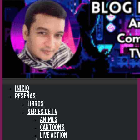
INICIO
RESEÑAS
LIBROS
SERIES DE TV
ANIMES
CARTOONS
LIVE ACTION