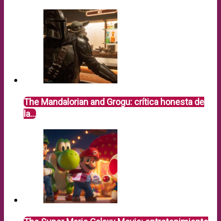
The Mandalorian and Grogu: crítica honesta de
la…