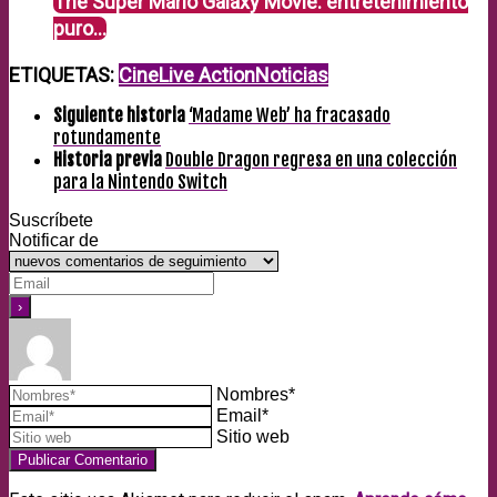
The Super Mario Galaxy Movie: entretenimiento
puro…
ETIQUETAS:
Cine
Live Action
Noticias
Siguiente historia
‘Madame Web’ ha fracasado
rotundamente
Historia previa
Double Dragon regresa en una colección
para la Nintendo Switch
Suscríbete
Notificar de
Nombres*
Email*
Sitio web