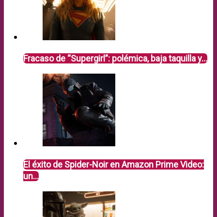
Fracaso de “Supergirl”: polémica, baja taquilla y…
El éxito de Spider-Noir en Amazon Prime Video:
un…