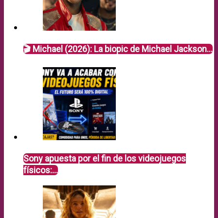
🎬 Michael (2026): La biopic de Michael Jackson…
Sony apuesta por el fin de los videojuegos
físicos:…