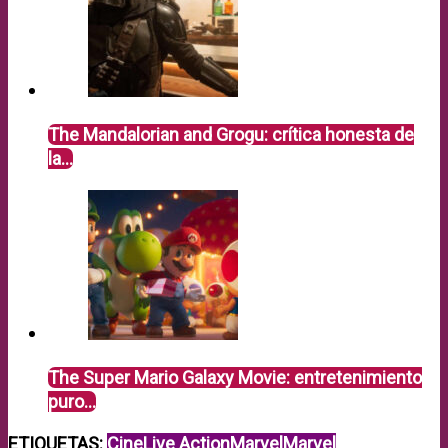
The Mandalorian and Grogu: crítica honesta de
la…
The Super Mario Galaxy Movie: entretenimiento
puro…
ETIQUETAS:
Cine
Live Action
Marvel
Marvel