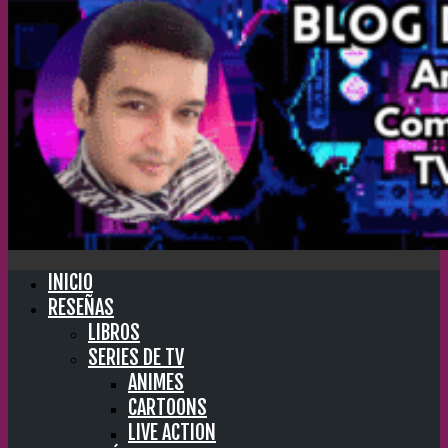
INICIO
RESEÑAS
LIBROS
SERIES DE TV
ANIMES
CARTOONS
LIVE ACTION