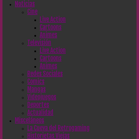
Noticias
Cine
Live Action
Cartoons
Animes
Televisión
Live Action
Cartoons
Animes
Redes Sociales
Comics
Mangas
Videojuegos
Deportes
Actualidad
Misceláneos
La Cueva del Retrogaming
Historietas Viejas