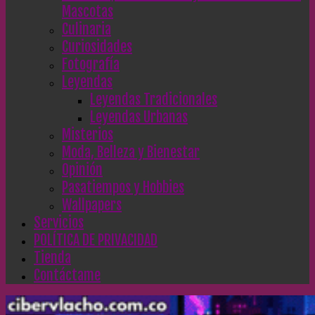
Mascotas
Culinaria
Curiosidades
Fotografía
Leyendas
Leyendas Tradicionales
Leyendas Urbanas
Misterios
Moda, Belleza y Bienestar
Opinión
Pasatiempos y Hobbies
Wallpapers
Servicios
POLÍTICA DE PRIVACIDAD
Tienda
Contáctame