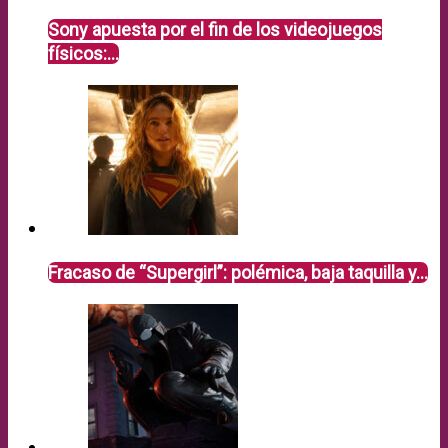
Sony apuesta por el fin de los videojuegos
físicos:…
Fracaso de “Supergirl”: polémica, baja taquilla y…