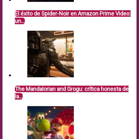
El éxito de Spider-Noir en Amazon Prime Video:
un…
The Mandalorian and Grogu: crítica honesta de
la…