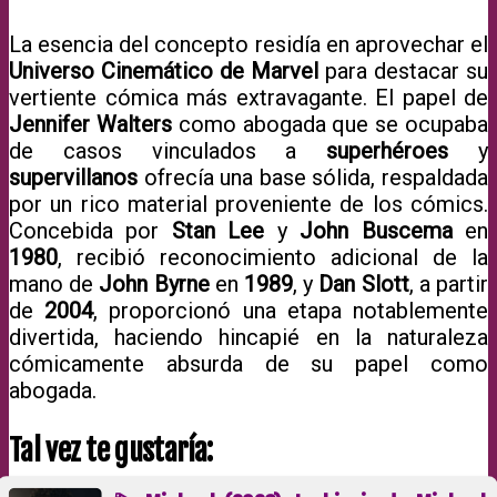
La esencia del concepto residía en aprovechar el
Universo Cinemático de Marvel
para destacar su
vertiente cómica más extravagante. El papel de
Jennifer Walters
como abogada que se ocupaba
de casos vinculados a
superhéroes
y
supervillanos
ofrecía una base sólida, respaldada
por un rico material proveniente de los cómics.
Concebida por
Stan Lee
y
John Buscema
en
1980
, recibió reconocimiento adicional de la
mano de
John Byrne
en
1989
, y
Dan Slott
, a partir
de
2004
, proporcionó una etapa notablemente
divertida, haciendo hincapié en la naturaleza
cómicamente absurda de su papel como
abogada.
Tal vez te gustaría: