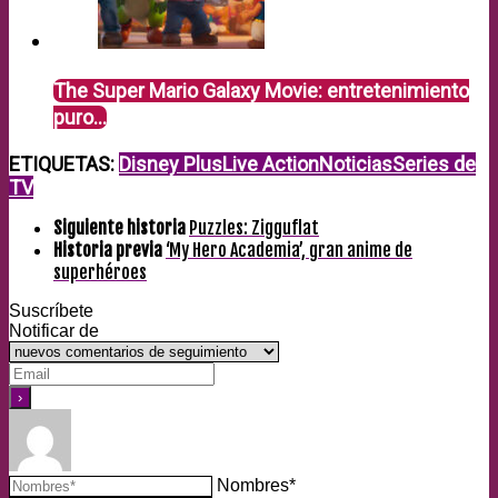
The Super Mario Galaxy Movie: entretenimiento
puro…
ETIQUETAS:
Disney Plus
Live Action
Noticias
Series de
TV
Siguiente historia
Puzzles: Zigguflat
Historia previa
‘My Hero Academia’, gran anime de
superhéroes
Suscríbete
Notificar de
Nombres*