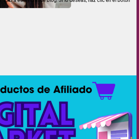
USD a este humilde blog. Si lo deseas, haz clic en el botón