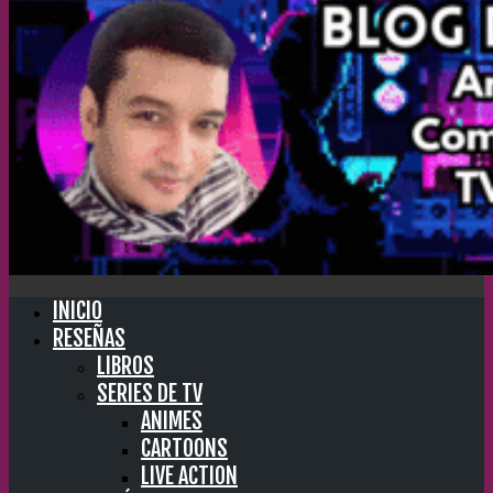
INICIO
RESEÑAS
LIBROS
SERIES DE TV
ANIMES
CARTOONS
LIVE ACTION