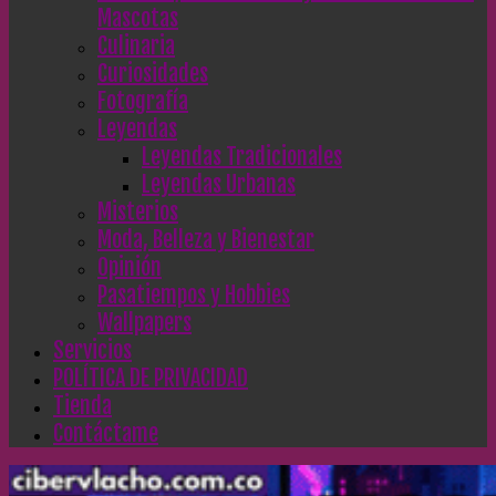
Mascotas
Culinaria
Curiosidades
Fotografía
Leyendas
Leyendas Tradicionales
Leyendas Urbanas
Misterios
Moda, Belleza y Bienestar
Opinión
Pasatiempos y Hobbies
Wallpapers
Servicios
POLÍTICA DE PRIVACIDAD
Tienda
Contáctame