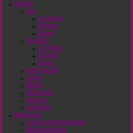
Noticias
Cine
Live Action
Cartoons
Animes
Televisión
Live Action
Cartoons
Animes
Redes Sociales
Comics
Mangas
Videojuegos
Deportes
Actualidad
Misceláneos
La Cueva del Retrogaming
Historietas Viejas