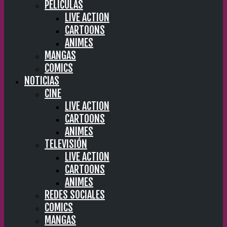
PELÍCULAS
LIVE ACTION
CARTOONS
ANIMES
MANGAS
COMICS
NOTICIAS
CINE
LIVE ACTION
CARTOONS
ANIMES
TELEVISIÓN
LIVE ACTION
CARTOONS
ANIMES
REDES SOCIALES
COMICS
MANGAS