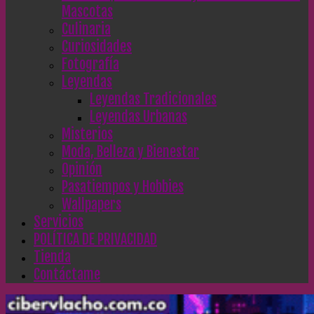
Mascotas
Culinaria
Curiosidades
Fotografía
Leyendas
Leyendas Tradicionales
Leyendas Urbanas
Misterios
Moda, Belleza y Bienestar
Opinión
Pasatiempos y Hobbies
Wallpapers
Servicios
POLÍTICA DE PRIVACIDAD
Tienda
Contáctame