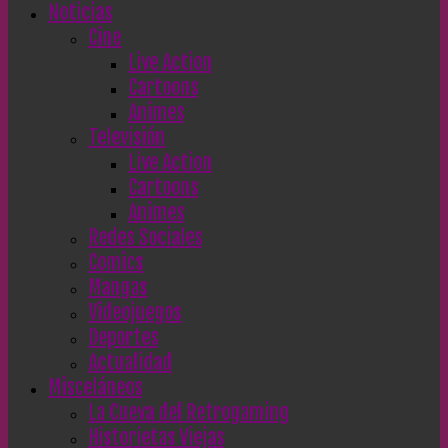
Noticias
Cine
Live Action
Cartoons
Animes
Televisión
Live Action
Cartoons
Animes
Redes Sociales
Comics
Mangas
Videojuegos
Deportes
Actualidad
Misceláneos
La Cueva del Retrogaming
Historietas Viejas