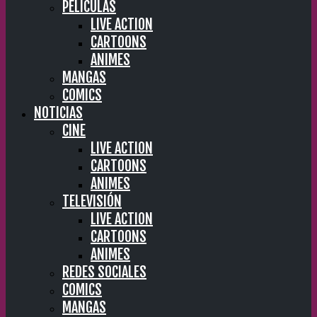
PELÍCULAS
LIVE ACTION
CARTOONS
ANIMES
MANGAS
COMICS
NOTICIAS
CINE
LIVE ACTION
CARTOONS
ANIMES
TELEVISIÓN
LIVE ACTION
CARTOONS
ANIMES
REDES SOCIALES
COMICS
MANGAS