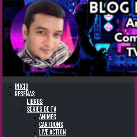
INICIO
RESEÑAS
LIBROS
SERIES DE TV
ANIMES
CARTOONS
LIVE ACTION