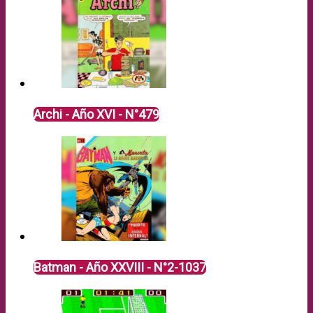
Archi - Año XVI - N°479
Batman - Año XXVIII - N°2-1037