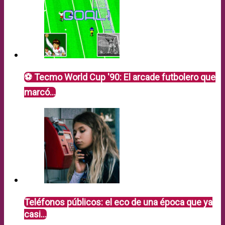
⚽ Tecmo World Cup '90: El arcade futbolero que
marcó…
Teléfonos públicos: el eco de una época que ya
casi…