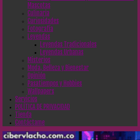
Mascotas
Culinaria
Curiosidades
Fotografía
Leyendas
Leyendas Tradicionales
Leyendas Urbanas
Misterios
Moda, Belleza y Bienestar
Opinión
Pasatiempos y Hobbies
Wallpapers
Servicios
POLÍTICA DE PRIVACIDAD
Tienda
Contáctame