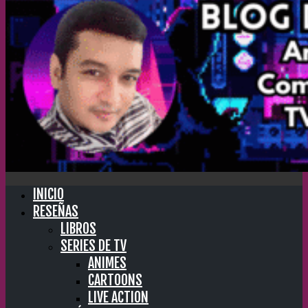
INICIO
RESEÑAS
LIBROS
SERIES DE TV
ANIMES
CARTOONS
LIVE ACTION