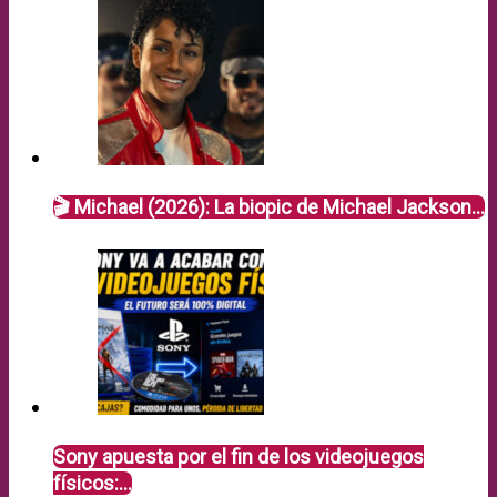
🎬 Michael (2026): La biopic de Michael Jackson…
Sony apuesta por el fin de los videojuegos
físicos:…