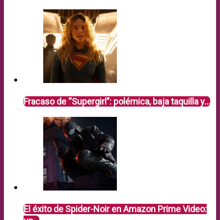
Fracaso de “Supergirl”: polémica, baja taquilla y…
El éxito de Spider-Noir en Amazon Prime Video: