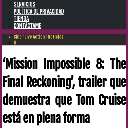
SERVICIOS
POLÍTICA DE PRIVACIDAD
TIENDA
CONTÁCTAME
Cine
/
Live Action
/
Noticias
0
‘Mission Impossible 8: The
Final Reckoning’, trailer que
demuestra que Tom Cruise
está en plena forma