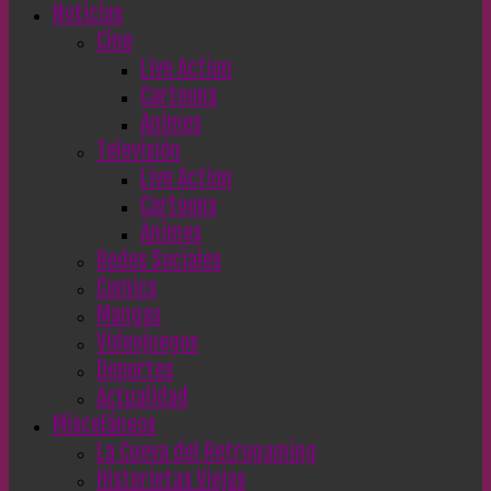
Noticias
Cine
Live Action
Cartoons
Animes
Televisión
Live Action
Cartoons
Animes
Redes Sociales
Comics
Mangas
Videojuegos
Deportes
Actualidad
Misceláneos
La Cueva del Retrogaming
Historietas Viejas