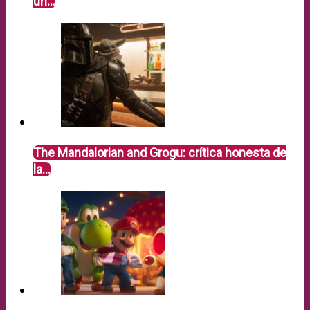
un…
The Mandalorian and Grogu: crítica honesta de
la…