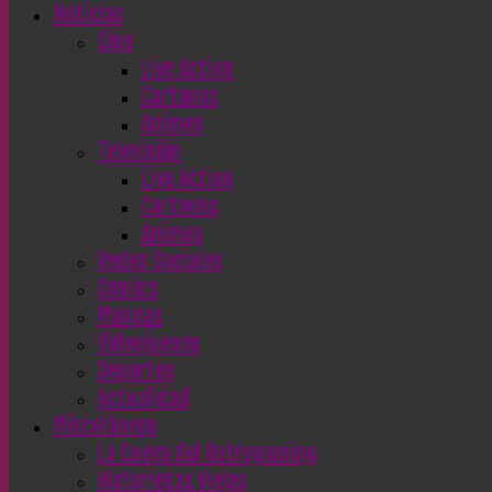
Noticias
Cine
Live Action
Cartoons
Animes
Televisión
Live Action
Cartoons
Animes
Redes Sociales
Comics
Mangas
Videojuegos
Deportes
Actualidad
Misceláneos
La Cueva del Retrogaming
Historietas Viejas