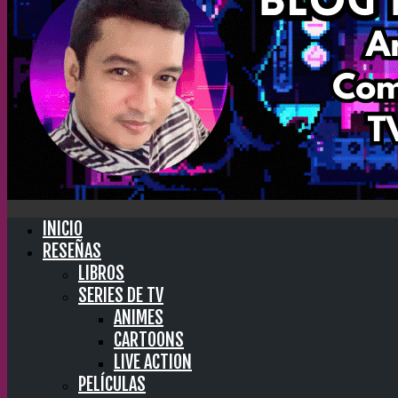
INICIO
RESEÑAS
LIBROS
SERIES DE TV
ANIMES
CARTOONS
LIVE ACTION
PELÍCULAS