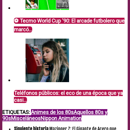
⚽ Tecmo World Cup '90: El arcade futbolero que
marcó…
Teléfonos públicos: el eco de una época que ya
casi…
ETIQUETAS:
Animes de los 80s
Aquellos 80s y
90s
Misceláneos
Nippon Animation
Siguiente historia
Mazinger Z: El Gigante de Acero que