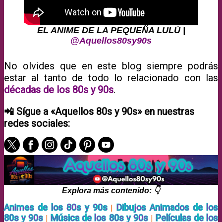
EL ANIME DE LA PEQUEÑA LULÚ |
‪@Aquellos80sy90s‬
No olvides que en este blog siempre podrás
estar al tanto de todo lo relacionado con las
décadas de los 80s y 90s
.
📲 Sígue a «Aquellos 80s y 90s» en nuestras
redes sociales:
Explora más contenido: 👇
Animes de los 80s y 90s
Dibujos Animados de los
|
80s y 90s
Música de los 80s y 90s
Películas de los
|
|