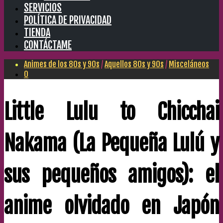
SERVICIOS
POLÍTICA DE PRIVACIDAD
TIENDA
CONTÁCTAME
Animes de los 80s y 90s
/
Aquellos 80s y 90s
/
Misceláneos
0
Little Lulu to Chicchai
Nakama (La Pequeña Lulú y
sus pequeños amigos): el
anime olvidado en Japón