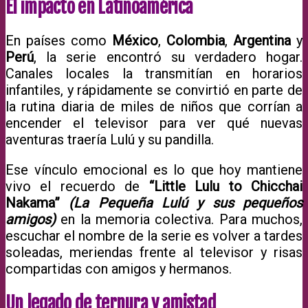
El impacto en Latinoamérica
En países como
México
,
Colombia
,
Argentina
y
Perú
, la serie encontró su verdadero hogar.
Canales locales la transmitían en horarios
infantiles, y rápidamente se convirtió en parte de
la rutina diaria de miles de niños que corrían a
encender el televisor para ver qué nuevas
aventuras traería Lulú y su pandilla.
Ese vínculo emocional es lo que hoy mantiene
vivo el recuerdo de
“Little Lulu to Chicchai
Nakama”
(La Pequeña Lulú y sus pequeños
amigos)
en la memoria colectiva. Para muchos,
escuchar el nombre de la serie es volver a tardes
soleadas, meriendas frente al televisor y risas
compartidas con amigos y hermanos.
Un legado de ternura y amistad