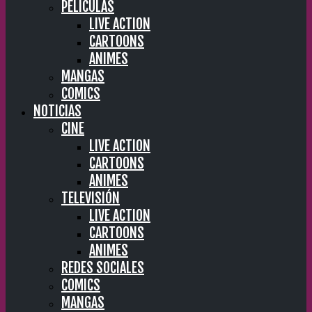
PELÍCULAS
LIVE ACTION
CARTOONS
ANIMES
MANGAS
COMICS
NOTICIAS
CINE
LIVE ACTION
CARTOONS
ANIMES
TELEVISIÓN
LIVE ACTION
CARTOONS
ANIMES
REDES SOCIALES
COMICS
MANGAS