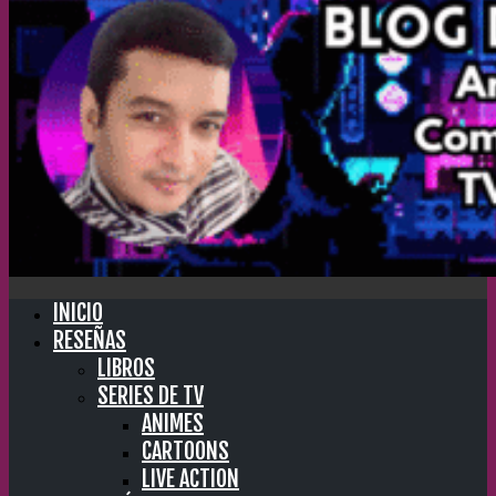
INICIO
RESEÑAS
LIBROS
SERIES DE TV
ANIMES
CARTOONS
LIVE ACTION