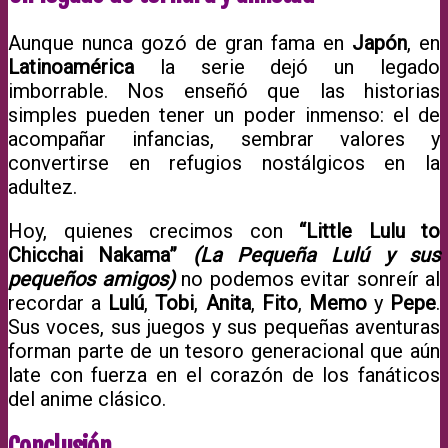
Aunque nunca gozó de gran fama en
Japón
, en
Latinoamérica
la serie dejó un legado
imborrable. Nos enseñó que las historias
simples pueden tener un poder inmenso: el de
acompañar infancias, sembrar valores y
convertirse en refugios nostálgicos en la
adultez.
Hoy, quienes crecimos con
“Little Lulu to
Chicchai Nakama”
(La Pequeña Lulú y sus
pequeños amigos)
no podemos evitar sonreír al
recordar a
Lulú
,
Tobi
,
Anita
,
Fito
,
Memo
y
Pepe
.
Sus voces, sus juegos y sus pequeñas aventuras
forman parte de un tesoro generacional que aún
late con fuerza en el corazón de los fanáticos
del anime clásico.