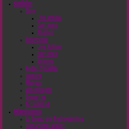
Noticias
Cine
Live Action
Cartoons
Animes
Televisión
Live Action
Cartoons
Animes
Redes Sociales
Comics
Mangas
Videojuegos
Deportes
Actualidad
Misceláneos
La Cueva del Retrogaming
Historietas Viejas