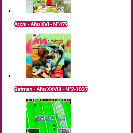
Archi - Año XVI - N°479
Batman - Año XXVIII - N°2-1037