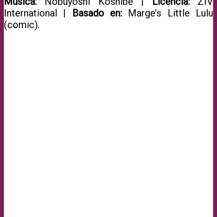
Música:
Nobuyoshi Koshibe |
Licencia:
ZIV
International |
Basado en:
Marge’s Little Lulu
(comic).