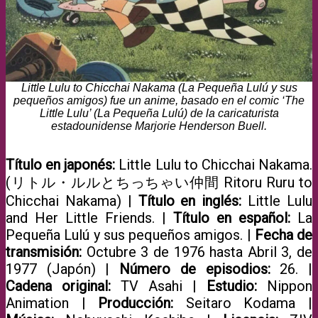
Little Lulu to Chicchai Nakama (La Pequeña Lulú y sus
pequeños amigos) fue un anime, basado en el comic ‘The
Little Lulu’ (La Pequeña Lulú) de la caricaturista
estadounidense Marjorie Henderson Buell.
Título en japonés:
Little Lulu to Chicchai Nakama.
(リトル・ルルとちっちゃい仲間 Ritoru Ruru to
Chicchai Nakama) |
Título en inglés:
Little Lulu
and Her Little Friends. |
Título en español:
La
Pequeña Lulú y sus pequeños amigos. |
Fecha de
transmisión:
Octubre 3 de 1976 hasta Abril 3, de
1977 (Japón) |
Número de episodios:
26. |
Cadena original:
TV Asahi |
Estudio:
Nippon
Animation |
Producción:
Seitaro Kodama |