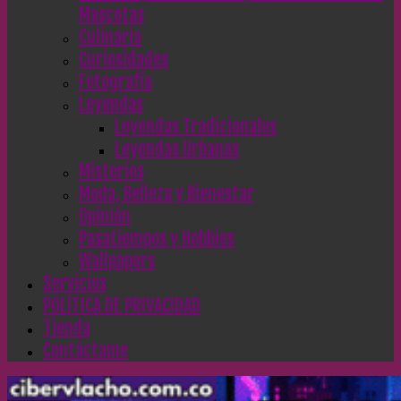
Mascotas
Culinaria
Curiosidades
Fotografía
Leyendas
Leyendas Tradicionales
Leyendas Urbanas
Misterios
Moda, Belleza y Bienestar
Opinión
Pasatiempos y Hobbies
Wallpapers
Servicios
POLÍTICA DE PRIVACIDAD
Tienda
Contáctame