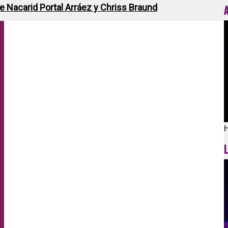
de Nacarid Portal Arráez y Chriss Braund
H