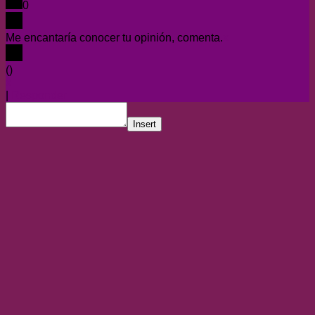
0
Me encantaría conocer tu opinión, comenta.
x
(
)
x
|
Responder
Insert