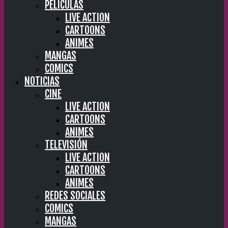
PELÍCULAS
LIVE ACTION
CARTOONS
ANIMES
MANGAS
COMICS
NOTICIAS
CINE
LIVE ACTION
CARTOONS
ANIMES
TELEVISIÓN
LIVE ACTION
CARTOONS
ANIMES
REDES SOCIALES
COMICS
MANGAS