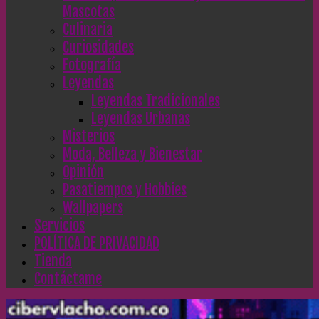
Mascotas
Culinaria
Curiosidades
Fotografía
Leyendas
Leyendas Tradicionales
Leyendas Urbanas
Misterios
Moda, Belleza y Bienestar
Opinión
Pasatiempos y Hobbies
Wallpapers
Servicios
POLÍTICA DE PRIVACIDAD
Tienda
Contáctame