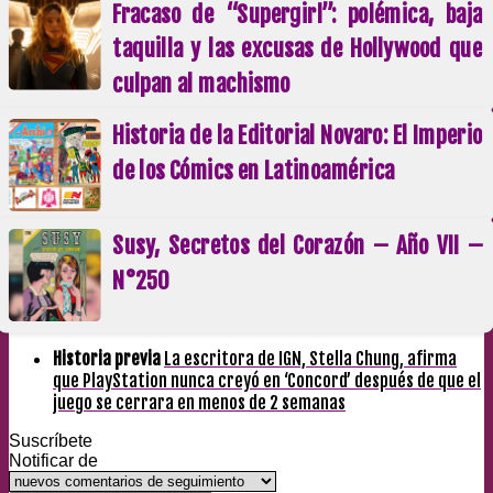
Fracaso de “Supergirl”: polémica, baja
taquilla y las excusas de Hollywood que
culpan al machismo
Historia de la Editorial Novaro: El Imperio
de los Cómics en Latinoamérica
Susy, Secretos del Corazón – Año VII –
N°250
Historia previa
La escritora de IGN, Stella Chung, afirma
que PlayStation nunca creyó en ‘Concord’ después de que el
juego se cerrara en menos de 2 semanas
Suscríbete
Notificar de