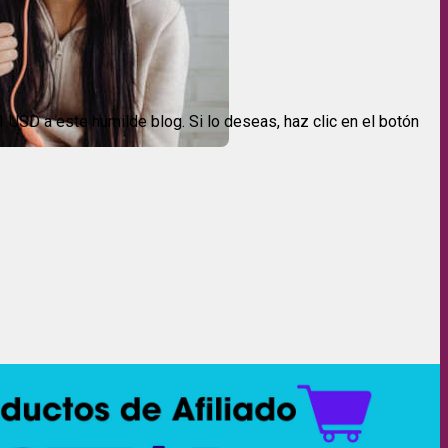
USD a este humilde blog. Si lo deseas, haz clic en el botón