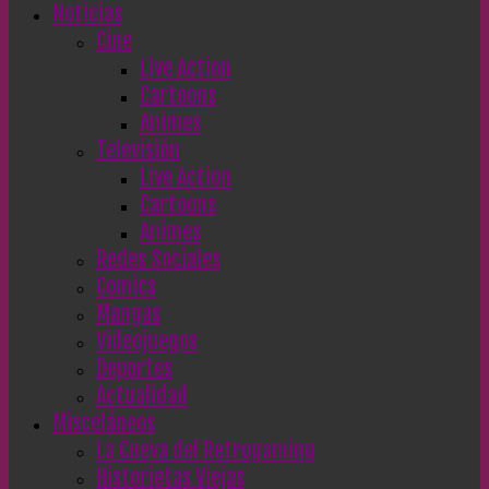
Noticias
Cine
Live Action
Cartoons
Animes
Televisión
Live Action
Cartoons
Animes
Redes Sociales
Comics
Mangas
Videojuegos
Deportes
Actualidad
Misceláneos
La Cueva del Retrogaming
Historietas Viejas