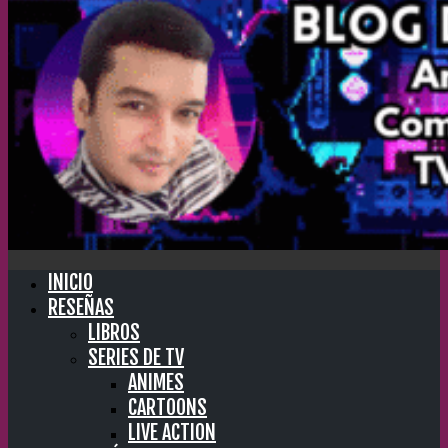
INICIO
RESEÑAS
LIBROS
SERIES DE TV
ANIMES
CARTOONS
LIVE ACTION