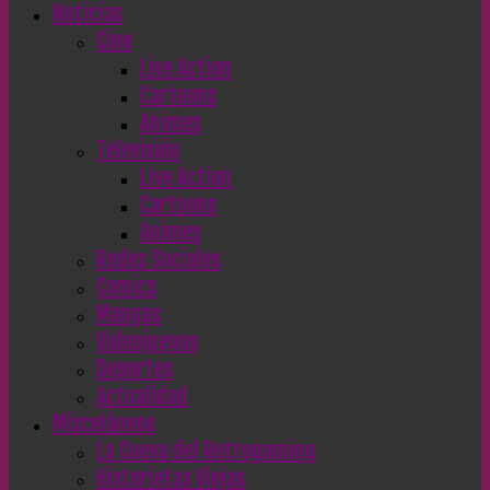
Noticias
Cine
Live Action
Cartoons
Animes
Televisión
Live Action
Cartoons
Animes
Redes Sociales
Comics
Mangas
Videojuegos
Deportes
Actualidad
Misceláneos
La Cueva del Retrogaming
Historietas Viejas