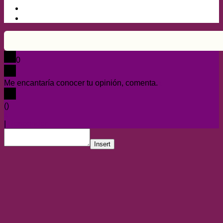
0
Me encantaría conocer tu opinión, comenta.
x
(
)
x
|
Responder
Insert