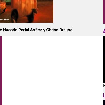
de Nacarid Portal Arráez y Chriss Braund
H