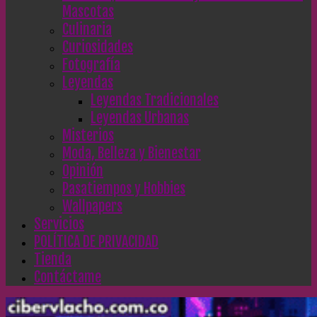
Mascotas
Culinaria
Curiosidades
Fotografía
Leyendas
Leyendas Tradicionales
Leyendas Urbanas
Misterios
Moda, Belleza y Bienestar
Opinión
Pasatiempos y Hobbies
Wallpapers
Servicios
POLÍTICA DE PRIVACIDAD
Tienda
Contáctame