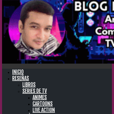
INICIO
RESEÑAS
LIBROS
SERIES DE TV
ANIMES
CARTOONS
LIVE ACTION