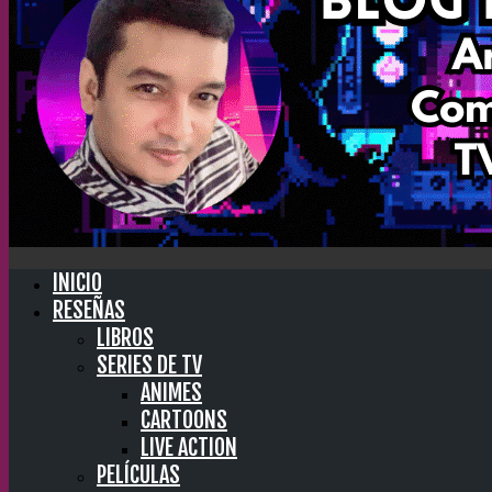
INICIO
RESEÑAS
LIBROS
SERIES DE TV
ANIMES
CARTOONS
LIVE ACTION
PELÍCULAS