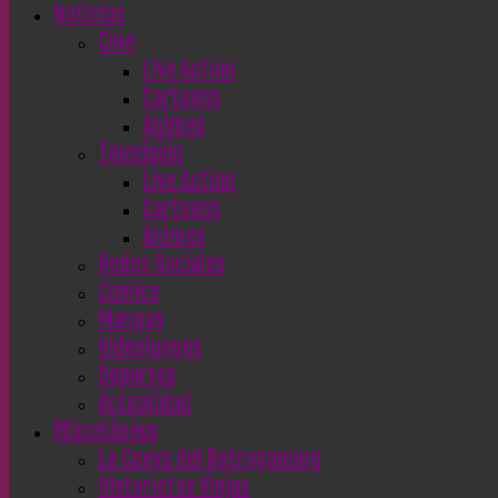
Noticias
Cine
Live Action
Cartoons
Animes
Televisión
Live Action
Cartoons
Animes
Redes Sociales
Comics
Mangas
Videojuegos
Deportes
Actualidad
Misceláneos
La Cueva del Retrogaming
Historietas Viejas