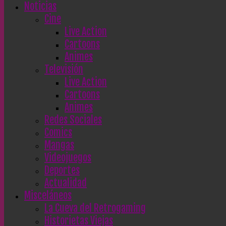
Noticias
Cine
Live Action
Cartoons
Animes
Televisión
Live Action
Cartoons
Animes
Redes Sociales
Comics
Mangas
Videojuegos
Deportes
Actualidad
Misceláneos
La Cueva del Retrogaming
Historietas Viejas