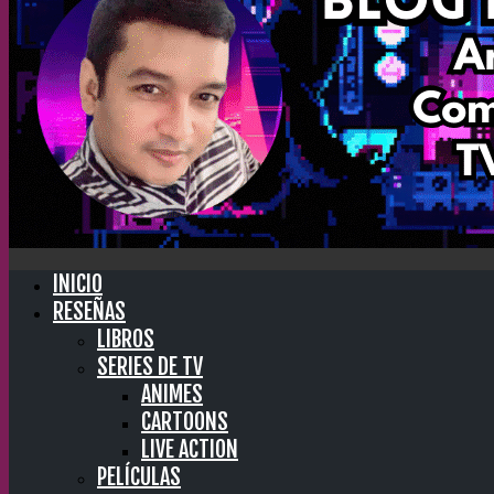
INICIO
RESEÑAS
LIBROS
SERIES DE TV
ANIMES
CARTOONS
LIVE ACTION
PELÍCULAS