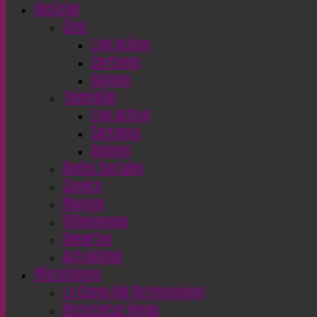
Noticias
Cine
Live Action
Cartoons
Animes
Televisión
Live Action
Cartoons
Animes
Redes Sociales
Comics
Mangas
Videojuegos
Deportes
Actualidad
Misceláneos
La Cueva del Retrogaming
Historietas Viejas