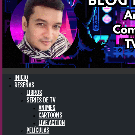
INICIO
RESEÑAS
LIBROS
SERIES DE TV
ANIMES
CARTOONS
LIVE ACTION
PELÍCULAS