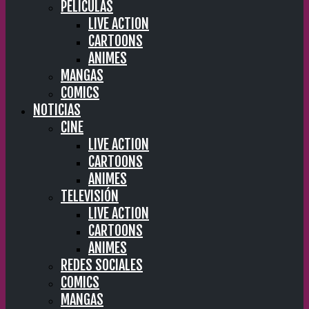
PELÍCULAS
LIVE ACTION
CARTOONS
ANIMES
MANGAS
COMICS
NOTICIAS
CINE
LIVE ACTION
CARTOONS
ANIMES
TELEVISIÓN
LIVE ACTION
CARTOONS
ANIMES
REDES SOCIALES
COMICS
MANGAS