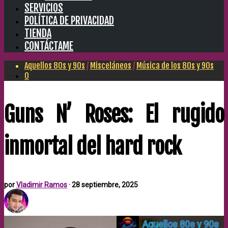
SERVICIOS
POLÍTICA DE PRIVACIDAD
TIENDA
CONTÁCTAME
Aquellos 80s y 90s
/
Misceláneos
/
Música de los 80s y 90s
0
Guns N’ Roses: El rugido
inmortal del hard rock
por
Vladimir Ramos
·
28 septiembre, 2025