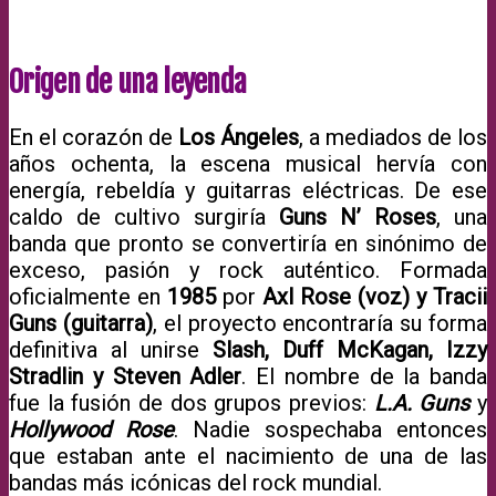
Origen de una leyenda
En el corazón de
Los Ángeles
, a mediados de los
años ochenta, la escena musical hervía con
energía, rebeldía y guitarras eléctricas. De ese
caldo de cultivo surgiría
Guns N’ Roses
, una
banda que pronto se convertiría en sinónimo de
exceso, pasión y rock auténtico. Formada
oficialmente en
1985
por
Axl Rose (voz) y Tracii
Guns (guitarra)
, el proyecto encontraría su forma
definitiva al unirse
Slash, Duff McKagan, Izzy
Stradlin y Steven Adler
. El nombre de la banda
fue la fusión de dos grupos previos:
L.A. Guns
y
Hollywood Rose
. Nadie sospechaba entonces
que estaban ante el nacimiento de una de las
bandas más icónicas del rock mundial.