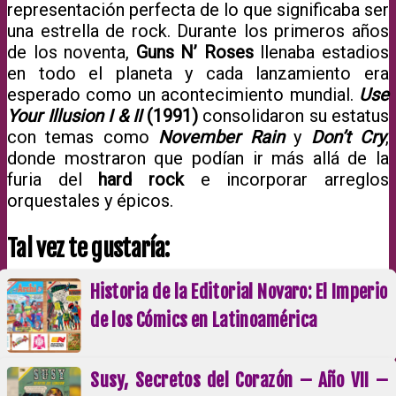
representación perfecta de lo que significaba ser
una estrella de rock. Durante los primeros años
de los noventa,
Guns N’ Roses
llenaba estadios
en todo el planeta y cada lanzamiento era
esperado como un acontecimiento mundial.
Use
Your Illusion I & II
(1991)
consolidaron su estatus
con temas como
November Rain
y
Don’t Cry
,
donde mostraron que podían ir más allá de la
furia del
hard rock
e incorporar arreglos
orquestales y épicos.
Tal vez te gustaría:
Historia de la Editorial Novaro: El Imperio
de los Cómics en Latinoamérica
Susy, Secretos del Corazón – Año VII –