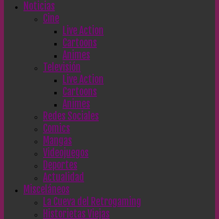
Noticias
Cine
Live Action
Cartoons
Animes
Televisión
Live Action
Cartoons
Animes
Redes Sociales
Comics
Mangas
Videojuegos
Deportes
Actualidad
Misceláneos
La Cueva del Retrogaming
Historietas Viejas