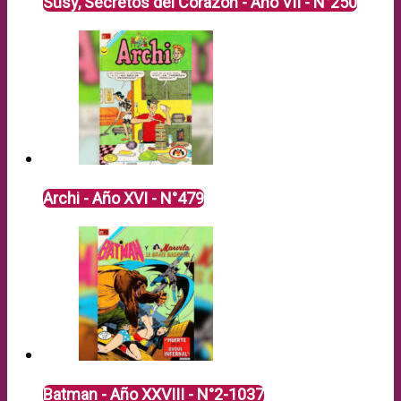
Susy, Secretos del Corazón - Año VII - N°250
Archi - Año XVI - N°479
Batman - Año XXVIII - N°2-1037