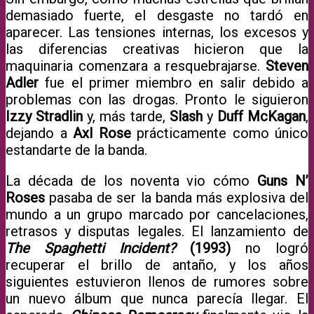
demasiado fuerte, el desgaste no tardó en
aparecer. Las tensiones internas, los excesos y
las diferencias creativas hicieron que la
maquinaria comenzara a resquebrajarse.
Steven
Adler
fue el primer miembro en salir debido a
problemas con las drogas. Pronto le siguieron
Izzy Stradlin
y, más tarde,
Slash
y
Duff McKagan
,
dejando a
Axl Rose
prácticamente como único
estandarte de la banda.
La década de los noventa vio cómo
Guns N’
Roses
pasaba de ser la banda más explosiva del
mundo a un grupo marcado por cancelaciones,
retrasos y disputas legales. El lanzamiento de
The Spaghetti Incident?
(1993)
no logró
recuperar el brillo de antaño, y los años
siguientes estuvieron llenos de rumores sobre
un nuevo álbum que nunca parecía llegar. El