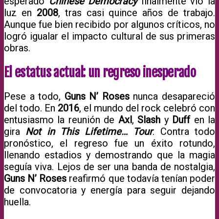
esperado
Chinese Democracy
finalmente vio la
luz en
2008
, tras casi quince años de trabajo.
Aunque fue bien recibido por algunos críticos, no
logró igualar el impacto cultural de sus primeras
obras.
El estatus actual: un regreso inesperado
Pese a todo,
Guns N’ Roses
nunca desapareció
del todo. En
2016
, el mundo del rock celebró con
entusiasmo la reunión de
Axl
,
Slash
y
Duff
en la
gira
Not in This Lifetime… Tour
. Contra todo
pronóstico, el regreso fue un éxito rotundo,
llenando estadios y demostrando que la magia
seguía viva. Lejos de ser una banda de nostalgia,
Guns N’ Roses
reafirmó que todavía tenían poder
de convocatoria y energía para seguir dejando
huella.