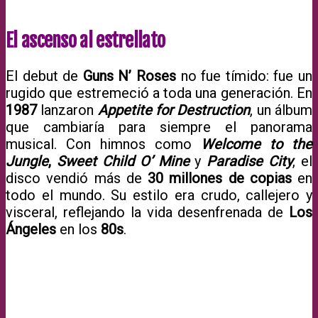
El ascenso al estrellato
El debut de
Guns N’ Roses
no fue tímido: fue un
rugido que estremeció a toda una generación. En
1987
lanzaron
Appetite for Destruction
, un álbum
que cambiaría para siempre el panorama
musical. Con himnos como
Welcome to the
Jungle
,
Sweet Child O’ Mine
y
Paradise City
, el
disco vendió más de
30 millones de copias
en
todo el mundo. Su estilo era crudo, callejero y
visceral, reflejando la vida desenfrenada de
Los
Ángeles
en los
80s
.