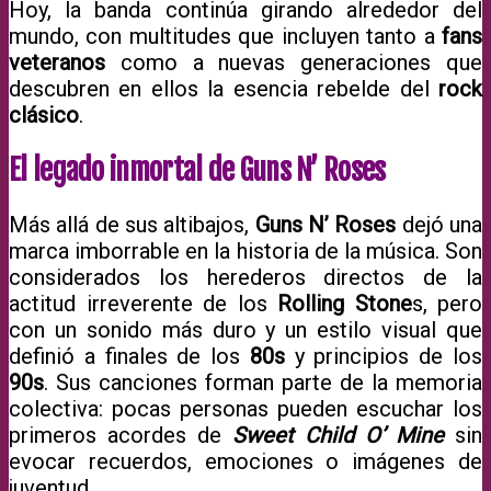
Hoy, la banda continúa girando alrededor del
mundo, con multitudes que incluyen tanto a
fans
veteranos
como a nuevas generaciones que
descubren en ellos la esencia rebelde del
rock
clásico
.
El legado inmortal de Guns N’ Roses
Más allá de sus altibajos,
Guns N’ Roses
dejó una
marca imborrable en la historia de la música. Son
considerados los herederos directos de la
actitud irreverente de los
Rolling Stone
s, pero
con un sonido más duro y un estilo visual que
definió a finales de los
80s
y principios de los
90s
. Sus canciones forman parte de la memoria
colectiva: pocas personas pueden escuchar los
primeros acordes de
Sweet Child O’ Mine
sin
evocar recuerdos, emociones o imágenes de
juventud.