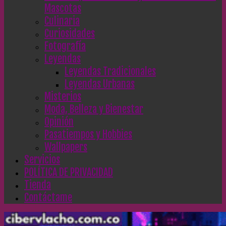
Mascotas
Culinaria
Curiosidades
Fotografía
Leyendas
Leyendas Tradicionales
Leyendas Urbanas
Misterios
Moda, Belleza y Bienestar
Opinión
Pasatiempos y Hobbies
Wallpapers
Servicios
POLÍTICA DE PRIVACIDAD
Tienda
Contáctame