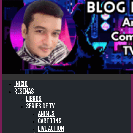
INICIO
RESEÑAS
LIBROS
SERIES DE TV
ANIMES
CARTOONS
LIVE ACTION