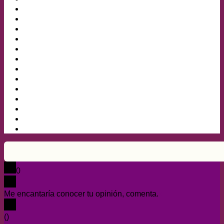
0
Me encantaría conocer tu opinión, comenta.
x
(
)