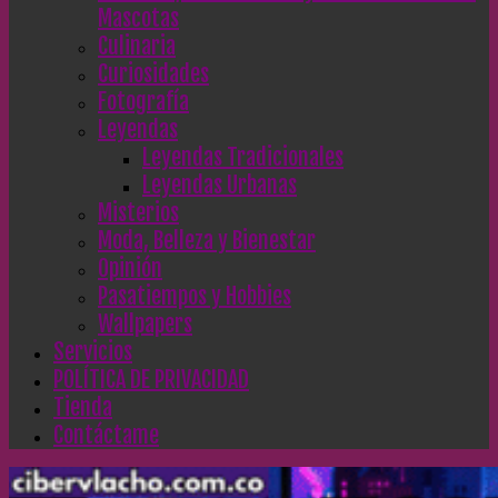
Mascotas
Culinaria
Curiosidades
Fotografía
Leyendas
Leyendas Tradicionales
Leyendas Urbanas
Misterios
Moda, Belleza y Bienestar
Opinión
Pasatiempos y Hobbies
Wallpapers
Servicios
POLÍTICA DE PRIVACIDAD
Tienda
Contáctame