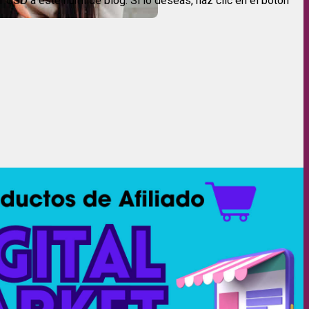
USD a este humilde blog. Si lo deseas, haz clic en el botón