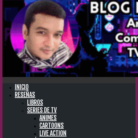
INICIO
RESEÑAS
LIBROS
SERIES DE TV
ANIMES
CARTOONS
LIVE ACTION