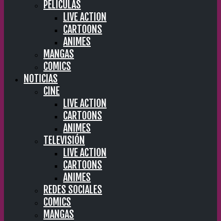
PELÍCULAS
LIVE ACTION
CARTOONS
ANIMES
MANGAS
COMICS
NOTICIAS
CINE
LIVE ACTION
CARTOONS
ANIMES
TELEVISIÓN
LIVE ACTION
CARTOONS
ANIMES
REDES SOCIALES
COMICS
MANGAS