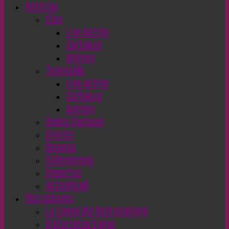
Noticias
Cine
Live Action
Cartoons
Animes
Televisión
Live Action
Cartoons
Animes
Redes Sociales
Comics
Mangas
Videojuegos
Deportes
Actualidad
Misceláneos
La Cueva del Retrogaming
Historietas Viejas