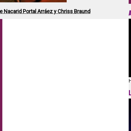
de Nacarid Portal Arráez y Chriss Braund
H