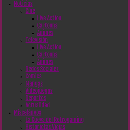
Noticias
Cine
Live Action
Cartoons
Animes
Televisión
Live Action
Cartoons
Animes
Redes Sociales
Comics
Mangas
Videojuegos
Deportes
Actualidad
Misceláneos
La Cueva del Retrogaming
Historietas Viejas