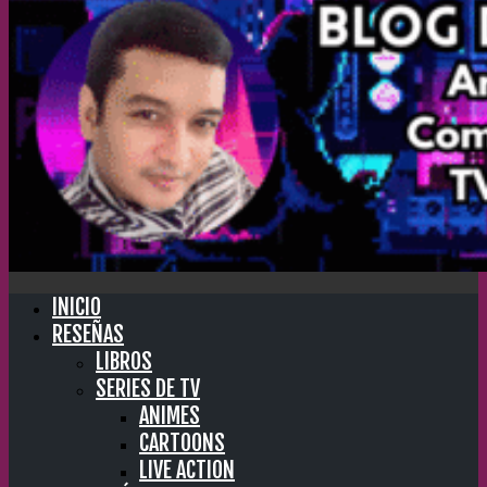
INICIO
RESEÑAS
LIBROS
SERIES DE TV
ANIMES
CARTOONS
LIVE ACTION