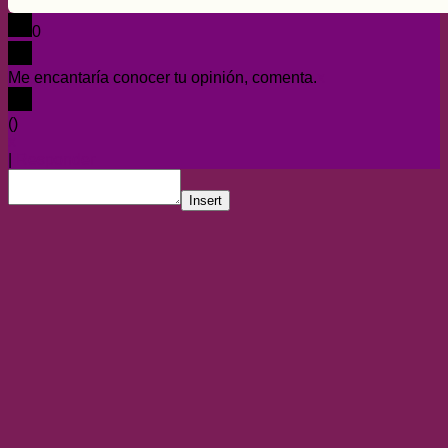
0
Me encantaría conocer tu opinión, comenta.
x
(
)
x
|
Responder
Insert