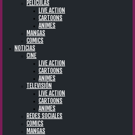
PELÍCULAS
LIVE ACTION
CARTOONS
ANIMES
MANGAS
COMICS
NOTICIAS
CINE
LIVE ACTION
CARTOONS
ANIMES
TELEVISIÓN
LIVE ACTION
CARTOONS
ANIMES
REDES SOCIALES
COMICS
MANGAS