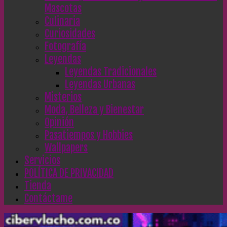
Mascotas
Culinaria
Curiosidades
Fotografía
Leyendas
Leyendas Tradicionales
Leyendas Urbanas
Misterios
Moda, Belleza y Bienestar
Opinión
Pasatiempos y Hobbies
Wallpapers
Servicios
POLÍTICA DE PRIVACIDAD
Tienda
Contáctame