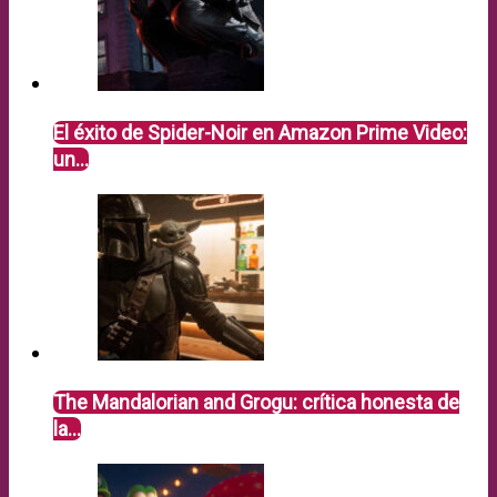
El éxito de Spider-Noir en Amazon Prime Video:
un…
The Mandalorian and Grogu: crítica honesta de
la…