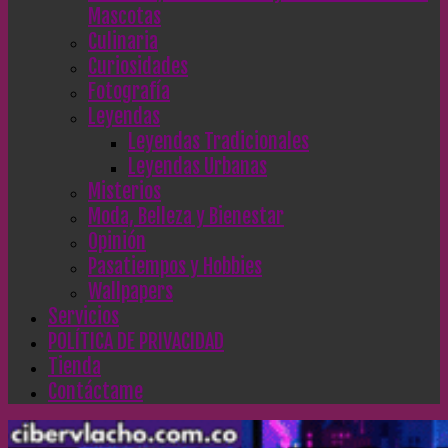
Mascotas
Culinaria
Curiosidades
Fotografía
Leyendas
Leyendas Tradicionales
Leyendas Urbanas
Misterios
Moda, Belleza y Bienestar
Opinión
Pasatiempos y Hobbies
Wallpapers
Servicios
POLÍTICA DE PRIVACIDAD
Tienda
Contáctame