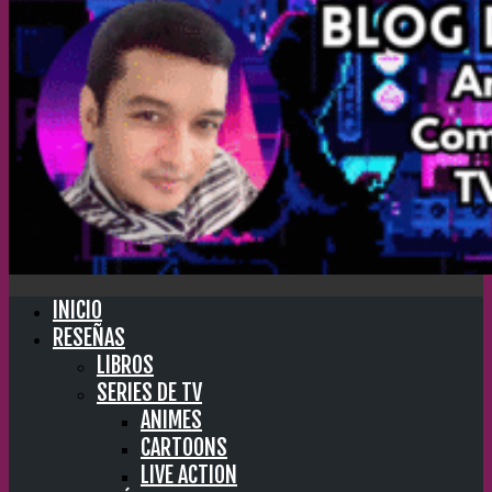
INICIO
RESEÑAS
LIBROS
SERIES DE TV
ANIMES
CARTOONS
LIVE ACTION