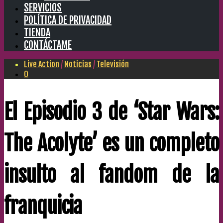
SERVICIOS
POLÍTICA DE PRIVACIDAD
TIENDA
CONTÁCTAME
Live Action
/
Noticias
/
Televisión
0
El Episodio 3 de ‘Star Wars:
The Acolyte’ es un completo
insulto al fandom de la
franquicia