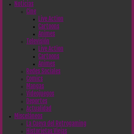
Noticias
Cine
Live Action
Cartoons
Animes
Televisión
Live Action
Cartoons
Animes
Redes Sociales
Comics
Mangas
Videojuegos
Deportes
Actualidad
Misceláneos
La Cueva del Retrogaming
Historietas Viejas