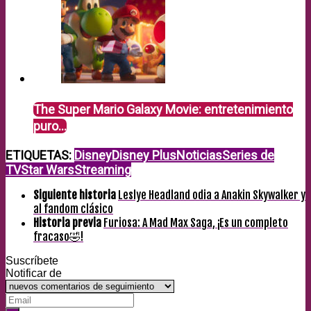
The Super Mario Galaxy Movie: entretenimiento
puro…
ETIQUETAS:
Disney
Disney Plus
Noticias
Series de
TV
Star Wars
Streaming
Siguiente historia
Leslye Headland odia a Anakin Skywalker y
al fandom clásico
Historia previa
Furiosa: A Mad Max Saga, ¡Es un completo
fracaso🤣!
Suscríbete
Notificar de