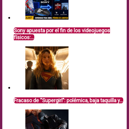
Sony apuesta por el fin de los videojuegos
físicos:…
Fracaso de “Supergirl”: polémica, baja taquilla y…