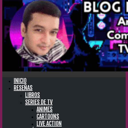
INICIO
RESEÑAS
LIBROS
SERIES DE TV
ANIMES
CARTOONS
LIVE ACTION