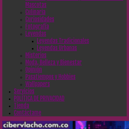
Mascotas
Culinaria
Curiosidades
Fotografía
Leyendas
Leyendas Tradicionales
Leyendas Urbanas
Misterios
Moda, Belleza y Bienestar
Opinión
Pasatiempos y Hobbies
Wallpapers
Servicios
POLÍTICA DE PRIVACIDAD
Tienda
Contáctame