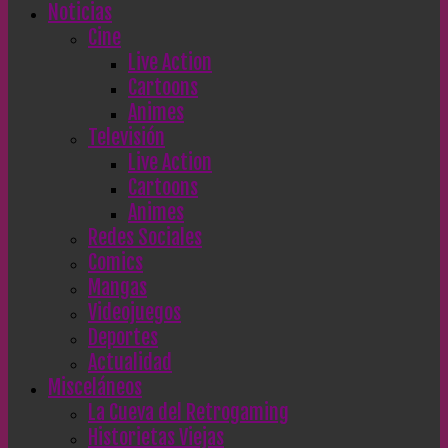
Noticias
Cine
Live Action
Cartoons
Animes
Televisión
Live Action
Cartoons
Animes
Redes Sociales
Comics
Mangas
Videojuegos
Deportes
Actualidad
Misceláneos
La Cueva del Retrogaming
Historietas Viejas