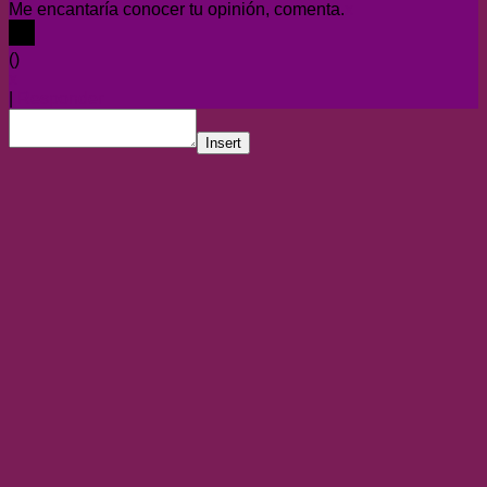
Me encantaría conocer tu opinión, comenta.
x
(
)
x
|
Responder
Insert