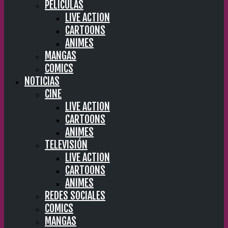
PELÍCULAS
LIVE ACTION
CARTOONS
ANIMES
MANGAS
COMICS
NOTICIAS
CINE
LIVE ACTION
CARTOONS
ANIMES
TELEVISIÓN
LIVE ACTION
CARTOONS
ANIMES
REDES SOCIALES
COMICS
MANGAS