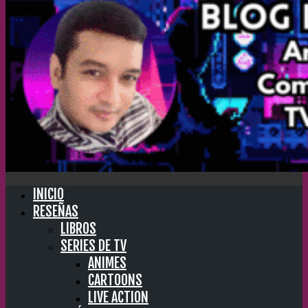
INICIO
RESEÑAS
LIBROS
SERIES DE TV
ANIMES
CARTOONS
LIVE ACTION