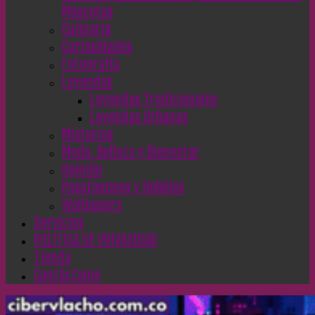
Mascotas
Culinaria
Curiosidades
Fotografía
Leyendas
Leyendas Tradicionales
Leyendas Urbanas
Misterios
Moda, Belleza y Bienestar
Opinión
Pasatiempos y Hobbies
Wallpapers
Servicios
POLÍTICA DE PRIVACIDAD
Tienda
Contáctame