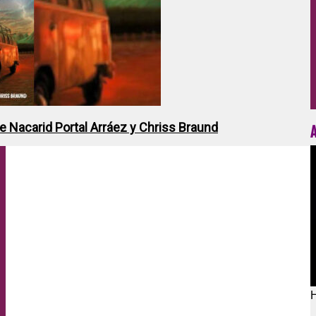
de Nacarid Portal Arráez y Chriss Braund
H