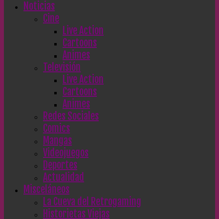
Noticias
Cine
Live Action
Cartoons
Animes
Televisión
Live Action
Cartoons
Animes
Redes Sociales
Comics
Mangas
Videojuegos
Deportes
Actualidad
Misceláneos
La Cueva del Retrogaming
Historietas Viejas