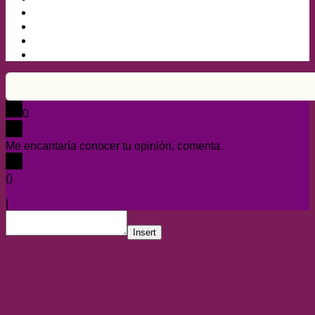
0
Me encantaría conocer tu opinión, comenta.
x
(
)
x
|
Responder
Insert