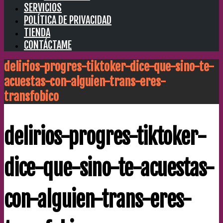
SERVICIOS
POLÍTICA DE PRIVACIDAD
TIENDA
CONTÁCTAME
delirios-progres-tiktoker-dice-que-sino-te-
acuestas-con-alguien-trans-eres-
transfobico
delirios-progres-tiktoker-
dice-que-sino-te-acuestas-
con-alguien-trans-eres-