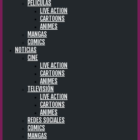
PELÍCULAS
LIVE ACTION
CARTOONS
ANIMES
MANGAS
COMICS
NOTICIAS
CINE
LIVE ACTION
CARTOONS
ANIMES
TELEVISIÓN
LIVE ACTION
CARTOONS
ANIMES
REDES SOCIALES
COMICS
MANGAS