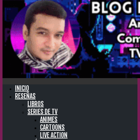
INICIO
RESEÑAS
LIBROS
SERIES DE TV
ANIMES
CARTOONS
LIVE ACTION