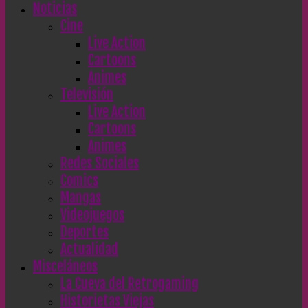
Noticias
Cine
Live Action
Cartoons
Animes
Televisión
Live Action
Cartoons
Animes
Redes Sociales
Comics
Mangas
Videojuegos
Deportes
Actualidad
Misceláneos
La Cueva del Retrogaming
Historietas Viejas