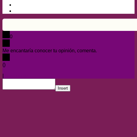
0
Me encantaría conocer tu opinión, comenta.
x
(
)
x
|
Responder
Insert