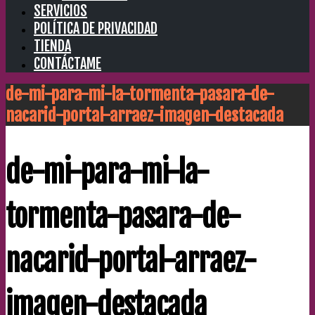
SERVICIOS
POLÍTICA DE PRIVACIDAD
TIENDA
CONTÁCTAME
de-mi-para-mi-la-tormenta-pasara-de-
nacarid-portal-arraez-imagen-destacada
de-mi-para-mi-la-
tormenta-pasara-de-
nacarid-portal-arraez-
imagen-destacada