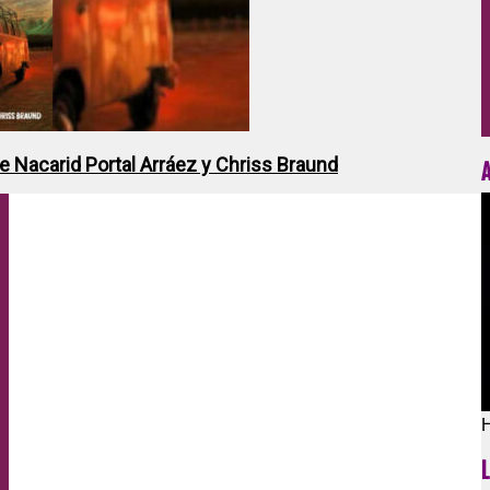
de Nacarid Portal Arráez y Chriss Braund
H