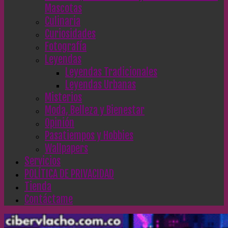
Mascotas
Culinaria
Curiosidades
Fotografía
Leyendas
Leyendas Tradicionales
Leyendas Urbanas
Misterios
Moda, Belleza y Bienestar
Opinión
Pasatiempos y Hobbies
Wallpapers
Servicios
POLÍTICA DE PRIVACIDAD
Tienda
Contáctame