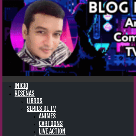
INICIO
RESEÑAS
LIBROS
SERIES DE TV
ANIMES
CARTOONS
LIVE ACTION