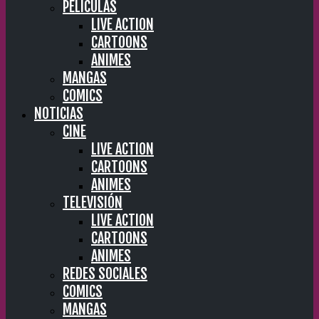
PELÍCULAS
LIVE ACTION
CARTOONS
ANIMES
MANGAS
COMICS
NOTICIAS
CINE
LIVE ACTION
CARTOONS
ANIMES
TELEVISIÓN
LIVE ACTION
CARTOONS
ANIMES
REDES SOCIALES
COMICS
MANGAS