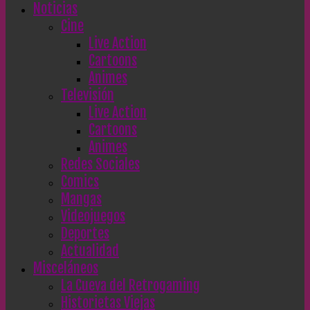
Noticias
Cine
Live Action
Cartoons
Animes
Televisión
Live Action
Cartoons
Animes
Redes Sociales
Comics
Mangas
Videojuegos
Deportes
Actualidad
Misceláneos
La Cueva del Retrogaming
Historietas Viejas