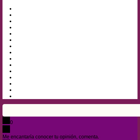
0
Me encantaría conocer tu opinión, comenta.
x