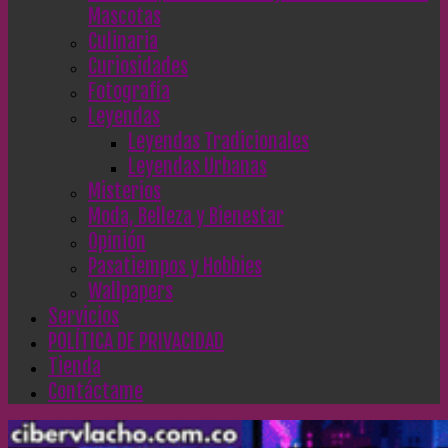
Mascotas
Culinaria
Curiosidades
Fotografía
Leyendas
Leyendas Tradicionales
Leyendas Urbanas
Misterios
Moda, Belleza y Bienestar
Opinión
Pasatiempos y Hobbies
Wallpapers
Servicios
POLÍTICA DE PRIVACIDAD
Tienda
Contáctame