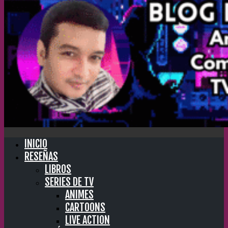
INICIO
RESEÑAS
LIBROS
SERIES DE TV
ANIMES
CARTOONS
LIVE ACTION