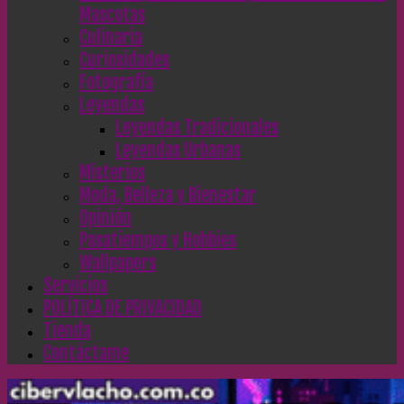
Mascotas
Culinaria
Curiosidades
Fotografía
Leyendas
Leyendas Tradicionales
Leyendas Urbanas
Misterios
Moda, Belleza y Bienestar
Opinión
Pasatiempos y Hobbies
Wallpapers
Servicios
POLÍTICA DE PRIVACIDAD
Tienda
Contáctame