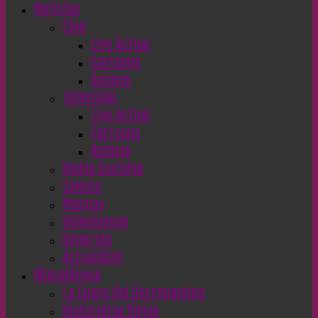
Noticias
Cine
Live Action
Cartoons
Animes
Televisión
Live Action
Cartoons
Animes
Redes Sociales
Comics
Mangas
Videojuegos
Deportes
Actualidad
Misceláneos
La Cueva del Retrogaming
Historietas Viejas