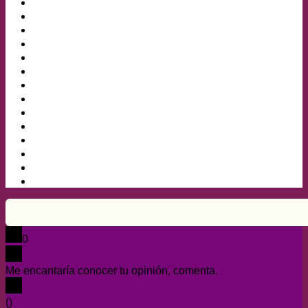
0
Me encantaría conocer tu opinión, comenta.
x
(
)