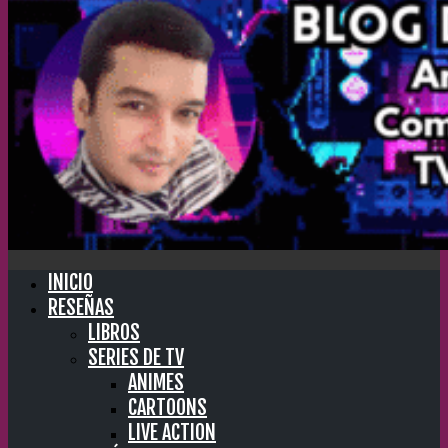
INICIO
RESEÑAS
LIBROS
SERIES DE TV
ANIMES
CARTOONS
LIVE ACTION