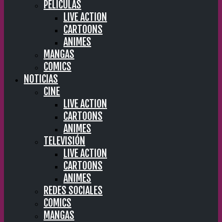
PELÍCULAS
LIVE ACTION
CARTOONS
ANIMES
MANGAS
COMICS
NOTICIAS
CINE
LIVE ACTION
CARTOONS
ANIMES
TELEVISIÓN
LIVE ACTION
CARTOONS
ANIMES
REDES SOCIALES
COMICS
MANGAS