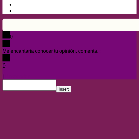
0
Me encantaría conocer tu opinión, comenta.
x
(
)
x
|
Responder
Insert