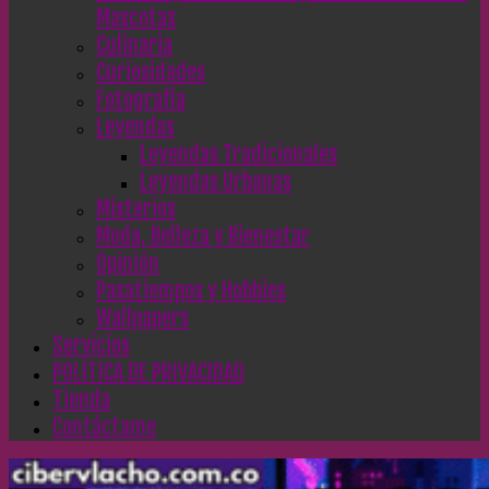
Mascotas
Culinaria
Curiosidades
Fotografía
Leyendas
Leyendas Tradicionales
Leyendas Urbanas
Misterios
Moda, Belleza y Bienestar
Opinión
Pasatiempos y Hobbies
Wallpapers
Servicios
POLÍTICA DE PRIVACIDAD
Tienda
Contáctame