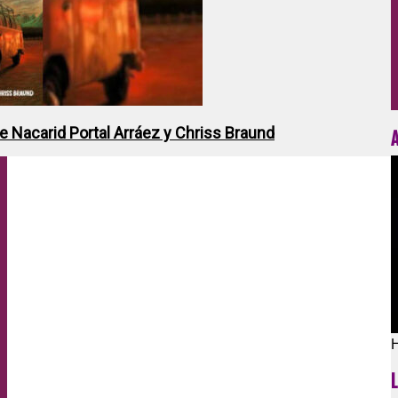
de Nacarid Portal Arráez y Chriss Braund
H