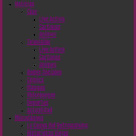
Noticias
Cine
Live Action
Cartoons
Animes
Televisión
Live Action
Cartoons
Animes
Redes Sociales
Comics
Mangas
Videojuegos
Deportes
Actualidad
Misceláneos
La Cueva del Retrogaming
Historietas Viejas