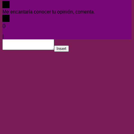
Me encantaría conocer tu opinión, comenta.
x
(
)
x
|
Responder
Insert