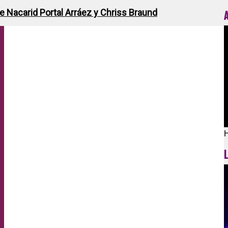
de Nacarid Portal Arráez y Chriss Braund
H