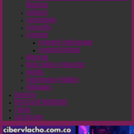
Mascotas
Culinaria
Curiosidades
Fotografía
Leyendas
Leyendas Tradicionales
Leyendas Urbanas
Misterios
Moda, Belleza y Bienestar
Opinión
Pasatiempos y Hobbies
Wallpapers
Servicios
POLÍTICA DE PRIVACIDAD
Tienda
Contáctame