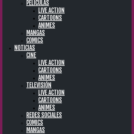
PELÍCULAS
LIVE ACTION
CARTOONS
ANIMES
MANGAS
COMICS
NOTICIAS
CINE
LIVE ACTION
CARTOONS
ANIMES
TELEVISIÓN
LIVE ACTION
CARTOONS
ANIMES
REDES SOCIALES
COMICS
MANGAS