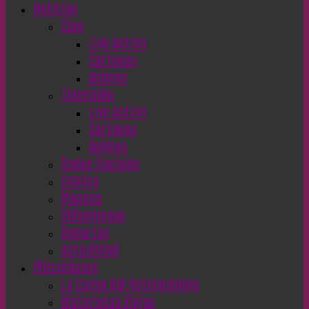
Noticias
Cine
Live Action
Cartoons
Animes
Televisión
Live Action
Cartoons
Animes
Redes Sociales
Comics
Mangas
Videojuegos
Deportes
Actualidad
Misceláneos
La Cueva del Retrogaming
Historietas Viejas