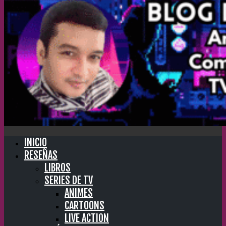
INICIO
RESEÑAS
LIBROS
SERIES DE TV
ANIMES
CARTOONS
LIVE ACTION