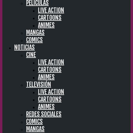
PELÍCULAS
LIVE ACTION
CARTOONS
ANIMES
MANGAS
COMICS
NOTICIAS
CINE
LIVE ACTION
CARTOONS
ANIMES
TELEVISIÓN
LIVE ACTION
CARTOONS
ANIMES
REDES SOCIALES
COMICS
MANGAS