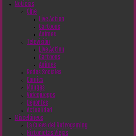
Noticias
Cine
Live Action
Cartoons
Animes
Televisión
Live Action
Cartoons
Animes
Redes Sociales
Comics
Mangas
Videojuegos
Deportes
Actualidad
Misceláneos
La Cueva del Retrogaming
Historietas Viejas