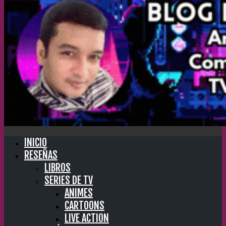
INICIO
RESEÑAS
LIBROS
SERIES DE TV
ANIMES
CARTOONS
LIVE ACTION