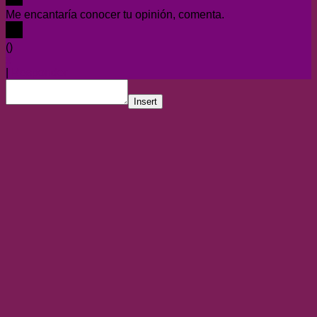
Me encantaría conocer tu opinión, comenta.
x
(
)
x
|
Responder
Insert