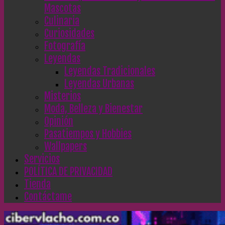
Mascotas
Culinaria
Curiosidades
Fotografía
Leyendas
Leyendas Tradicionales
Leyendas Urbanas
Misterios
Moda, Belleza y Bienestar
Opinión
Pasatiempos y Hobbies
Wallpapers
Servicios
POLÍTICA DE PRIVACIDAD
Tienda
Contáctame