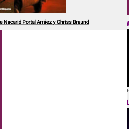
de Nacarid Portal Arráez y Chriss Braund
H