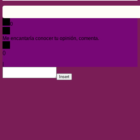
0
Me encantaría conocer tu opinión, comenta.
x
(
)
x
|
Responder
Insert