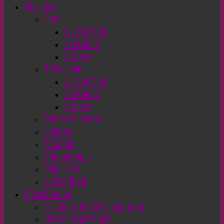
Noticias
Cine
Live Action
Cartoons
Animes
Televisión
Live Action
Cartoons
Animes
Redes Sociales
Comics
Mangas
Videojuegos
Deportes
Actualidad
Misceláneos
La Cueva del Retrogaming
Historietas Viejas