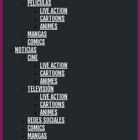
PELÍCULAS
LIVE ACTION
CARTOONS
ANIMES
MANGAS
COMICS
NOTICIAS
CINE
LIVE ACTION
CARTOONS
ANIMES
TELEVISIÓN
LIVE ACTION
CARTOONS
ANIMES
REDES SOCIALES
COMICS
MANGAS