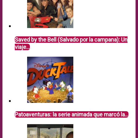
Saved by the Bell (Salvado por la campana): Un
viaje…
Patoaventuras: la serie animada que marcó la…