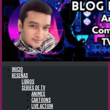
INICIO
RESEÑAS
LIBROS
SERIES DE TV
ANIMES
CARTOONS
LIVE ACTION