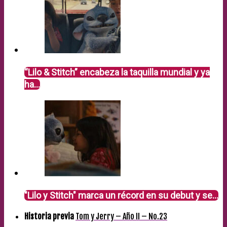
“Lilo & Stitch” encabeza la taquilla mundial y ya
ha…
"Lilo y Stitch" marca un récord en su debut y se…
Historia previa
Tom y Jerry – Año II – No.23