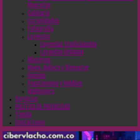
Mascotas
Culinaria
Curiosidades
Fotografía
Leyendas
Leyendas Tradicionales
Leyendas Urbanas
Misterios
Moda, Belleza y Bienestar
Opinión
Pasatiempos y Hobbies
Wallpapers
Servicios
POLÍTICA DE PRIVACIDAD
Tienda
Contáctame