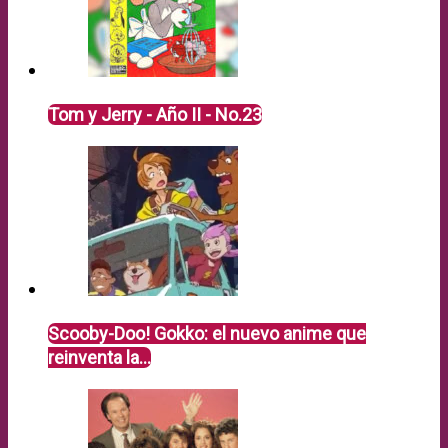
Tom y Jerry - Año II - No.23
Scooby-Doo! Gokko: el nuevo anime que
reinventa la…