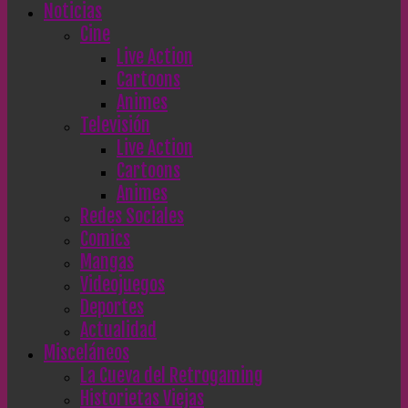
Noticias
Cine
Live Action
Cartoons
Animes
Televisión
Live Action
Cartoons
Animes
Redes Sociales
Comics
Mangas
Videojuegos
Deportes
Actualidad
Misceláneos
La Cueva del Retrogaming
Historietas Viejas