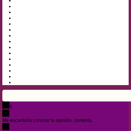
0
Me encantaría conocer tu opinión, comenta.
x