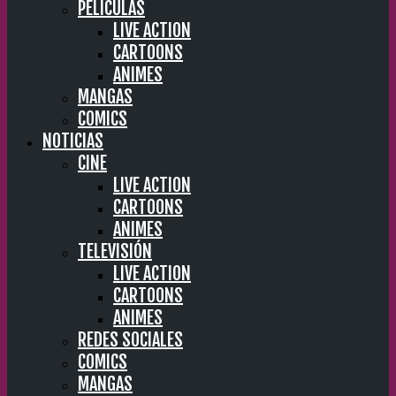
PELÍCULAS
LIVE ACTION
CARTOONS
ANIMES
MANGAS
COMICS
NOTICIAS
CINE
LIVE ACTION
CARTOONS
ANIMES
TELEVISIÓN
LIVE ACTION
CARTOONS
ANIMES
REDES SOCIALES
COMICS
MANGAS