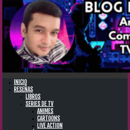
INICIO
RESEÑAS
LIBROS
SERIES DE TV
ANIMES
CARTOONS
LIVE ACTION