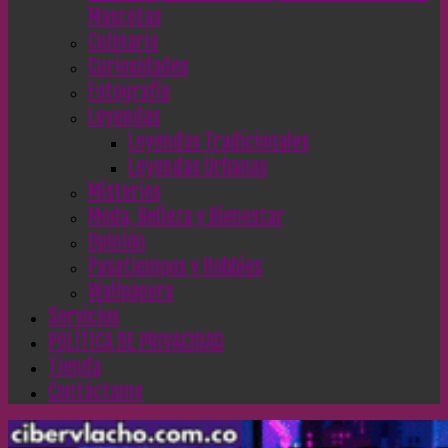
Mascotas
Culinaria
Curiosidades
Fotografía
Leyendas
Leyendas Tradicionales
Leyendas Urbanas
Misterios
Moda, Belleza y Bienestar
Opinión
Pasatiempos y Hobbies
Wallpapers
Servicios
POLÍTICA DE PRIVACIDAD
Tienda
Contáctame